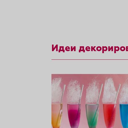
рты и
аковки
Идеи декориро