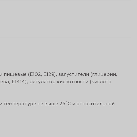
 пищевые (Е102, Е129), загустители (глицерин,
ва, Е1414), регулятор кислотности (кислота
 температуре не выше 25°С и относительной