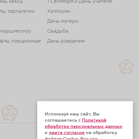
ны, кексы
1 Сентября и День учителя
ты, тарталетки
Хэллоуин
День матери
, маршмеллоу
Свадьба
йфлы, порционные
День рождения
Используя наш сайт, Вы
соглашаетесь с
Политикой
обработки персональных данных
и
даете согласие
на обработку