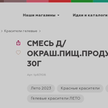
Наши магазины
Идеи и каталоги
Красители гелевые
емя работы
СМЕСЬ Д/
ПТ с 9:00 до 18:00
ОКРАШ.ПИЩ.ПРОДУ
30Г
ТЕХНИЧЕСКИЕ
Арт. tp83108
Я
УРОКИ
ПАСХА 2
Лето 2023
Красные красители
Гелевые красители ЛЕТО