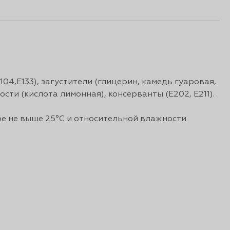
04,Е133), загустители (глицерин, камедь гуаровая,
сти (кислота лимонная), консерванты (Е202, Е211).
е не выше 25°С и относительной влажности