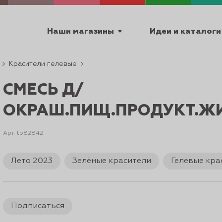
Наши магазины
Идеи и каталоги
Красители гелевые
емя работы
СМЕСЬ Д/
ПТ с 9:00 до 18:00
ОКРАШ.ПИЩ.ПРОДУКТ.ЖИ
Арт. tp82842
ТЕХНИЧЕСКИЕ
Лето 2023
Зелёные красители
Гелевые кра
Я
УРОКИ
ПАСХА 2
Подписаться