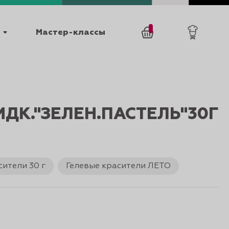
Мастер-классы
/
0
товаров
0
ДК."ЗЕЛЕН.ПАСТЕЛЬ"30Г
сители 30 г
Гелевые красители ЛЕТО
025
КАТАЛОГИ