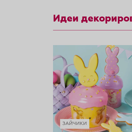
рты и
Идеи декориро
аковки
ЗАЙЧИКИ