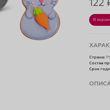
122 
В корзи
ХАРАК
Страна:
Р
Состав пр
Срок годн
ОПИС