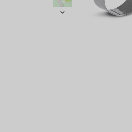
сертов
 и
чки