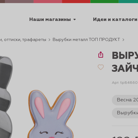
Наши магазины
Идеи и каталоги
, оттиски, трафареты
Вырубки металл ТОП ПРОДУКТ
емя работы
ВЫР
ПТ с 9:00 до 18:00
ЗАЙЧ
Арт. tp84860
ТЕХНИЧЕСКИЕ
Весна 2
Я
УРОКИ
ПАСХА 2
Вырубки