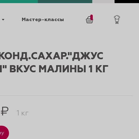
Мастер-классы
/
0
товаров
0
КОНД.САХАР."ДЖУС
" ВКУС МАЛИНЫ 1 КГ
025
КАТАЛОГИ
 ₽
1 кг
ну