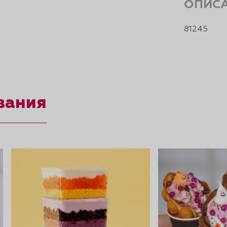
ОПИС
81245
вания