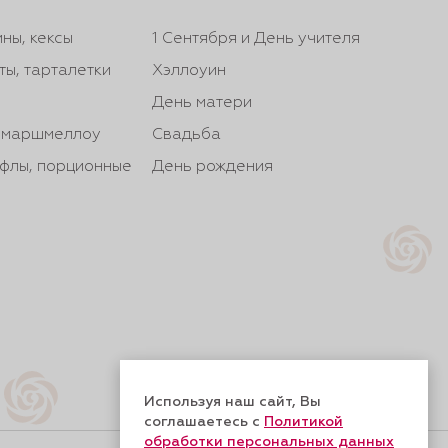
ны, кексы
1 Сентября и День учителя
ты, тарталетки
Хэллоуин
День матери
, маршмеллоу
Свадьба
йфлы, порционные
День рождения
Используя наш сайт, Вы
соглашаетесь с
Политикой
обработки персональных данных