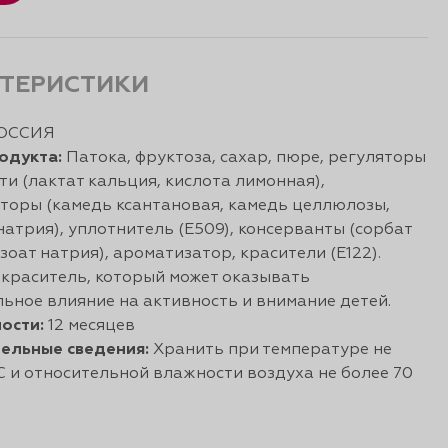
ТЕРИСТИКИ
ОССИЯ
одукта:
Патока, фруктоза, сахар, пюре, регуляторы
ти (лактат кальция, кислота лимонная),
торы (камедь ксантановая, камедь целлюлозы,
натрия), уплотнитель (Е509), консерванты (сорбат
нзоат натрия), ароматизатор, красители (Е122).
краситель, который может оказывать
ьное влияние на активность и внимание детей.
ости:
12 месяцев
ельные сведения:
Хранить при температуре не
С и относительной влажности воздуха не более 70