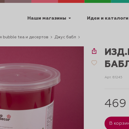
Наши магазины
Идеи и каталоги
я bubble tea и десертов
Джус бабл
емя работы
ИЗД.
ПТ с 9:00 до 18:00
БАБЛ
Арт. 81245
ТЕХНИЧЕСКИЕ
Я
УРОКИ
ПАСХА 2
469
В корзи