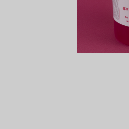
сертов
 и
чки