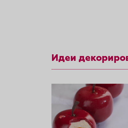
рты и
аковки
Идеи декориро