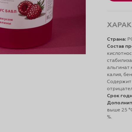
ХАРАК
Страна:
Р
Состав пр
кислотнос
стабилиза
альгинат 
калия, бе
Содержит 
отрицател
Срок годн
Дополнит
выше 25 °
%.