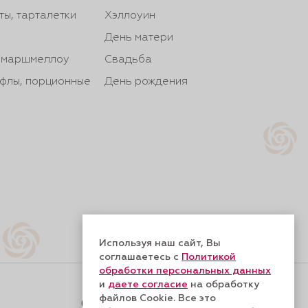
ты, тарталетки
Хэллоуин
День матери
, маршмеллоу
Свадьба
йфлы, порционные
День рождения
Используя наш сайт, Вы
соглашаетесь с
Политикой
обработки персональных данных
и
даете согласие
на обработку
файлов Cookie. Все это
Форма обратной связи