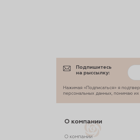
рты и
аковки
Подпишитесь
на рыссылку:
Нажимая «Подписаться» я подтвер
персональных данных, понимаю их
О компании
О компании