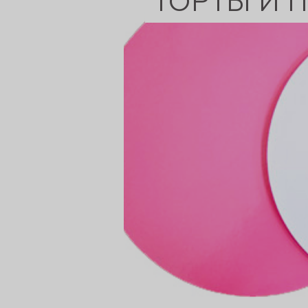
ТОРТЫ И 
сертов
 и
чки