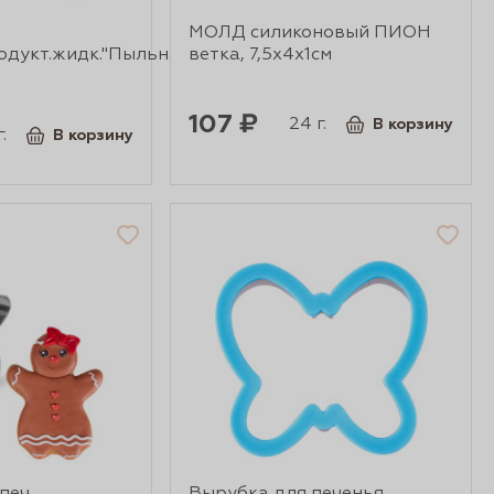
МОЛД силиконовый ПИОН
одукт.жидк."Пыльная
ветка, 7,5х4х1см
107 ₽
24 г.
В корзину
.
В корзину