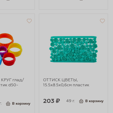
 КРУГ глад/
ОТТИСК ЦВЕТЫ,
тик d50-
15.5х8.5х0,6см пластик
203 ₽
49 г.
В корзину
.
В корзину