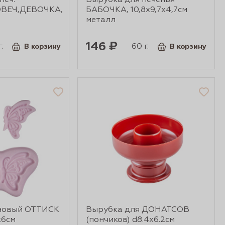
печ.
Вырубка для печенья
ВЕЧ,ДЕВОЧКА,
БАБОЧКА, 10,8х9,7х4,7см
металл
146 ₽
.
60 г.
В корзину
В корзину
новый ОТТИСК
Вырубка для ДОНАТСОВ
х6см
(пончиков) d8.4х6.2см