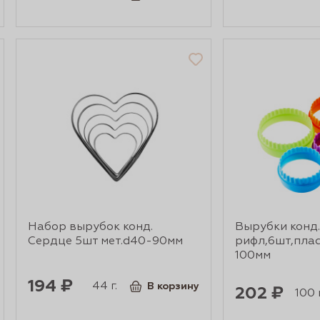
Набор вырубок конд.
Вырубки конд.
Сердце 5шт мет.d40-90мм
рифл,6шт,плас
100мм
194 ₽
44 г.
В корзину
202 ₽
100 г