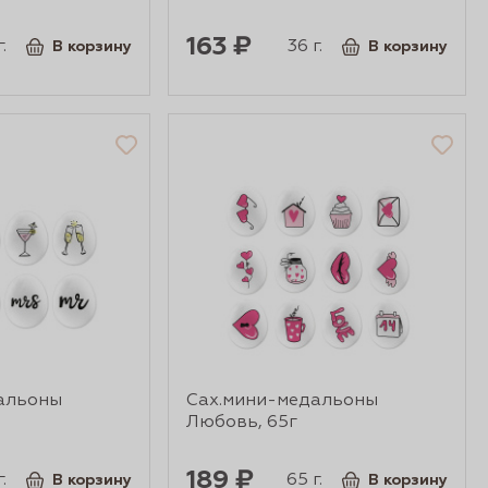
163 ₽
.
36 г.
В корзину
В корзину
альоны
Сах.мини-медальоны
Любовь, 65г
189 ₽
.
65 г.
В корзину
В корзину