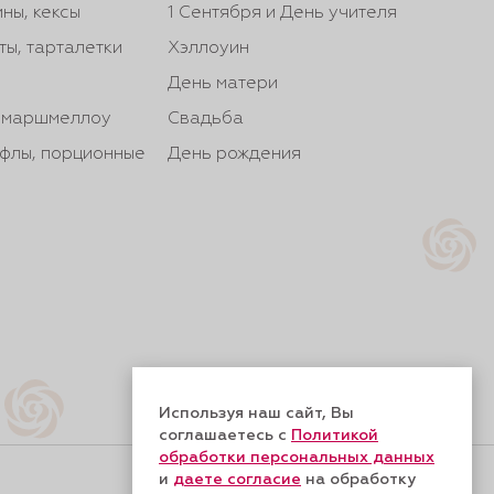
ны, кексы
1 Сентября и День учителя
ты, тарталетки
Хэллоуин
День матери
, маршмеллоу
Свадьба
йфлы, порционные
День рождения
Используя наш сайт, Вы
соглашаетесь с
Политикой
обработки персональных данных
и
даете согласие
на обработку