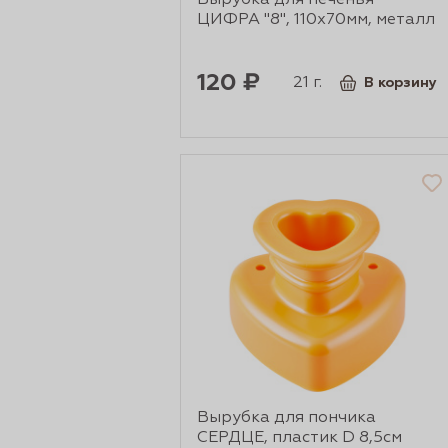
Вырубка для печенья
рты и
ЦИФРА "8", 110х70мм, металл
120 ₽
21 г.
В корзину
аковки
Вырубка для пончика
СЕРДЦЕ, пластик D 8,5см