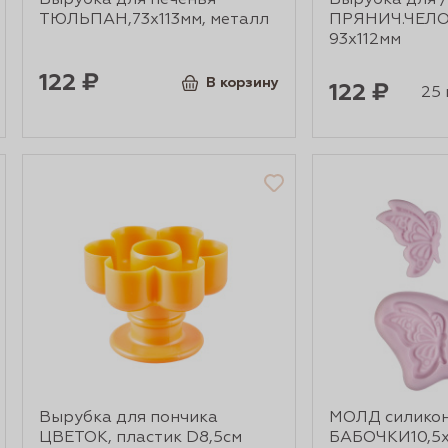
Вырубка для печенья
Вырубка для /
ТЮЛЬПАН,73х113мм, металл
ПРЯНИЧ.ЧЕЛО
93х112мм
122 ₽
В корзину
122 ₽
25 г
Вырубка для пончика
МОЛД силико
ЦВЕТОК, пластик D8,5см
БАБОЧКИ10,5