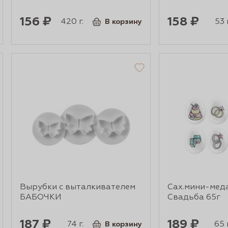
156 ₽
158 ₽
420 г.
53 г
В корзину
Вырубки с выталкивателем
Сах.мини-мед
БАБОЧКИ
Свадьба 65г
187 ₽
189 ₽
74 г.
65 г
В корзину