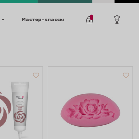
Мастер-классы
/
0
товаров
0
025
КАТАЛОГИ