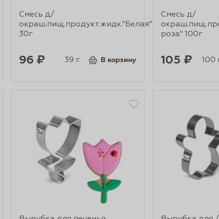
Смесь д/
Смесь д/
окраш.пищ.продукт.жидк."Белая"
окраш.пищ.пр
30г
роза" 100г
96 ₽
105 ₽
39 г.
100 г
В корзину