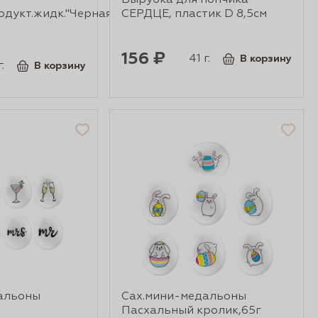
Вырубка для пончика
дукт.жидк."Черная"
СЕРДЦЕ, пластик D 8,5см
156 ₽
41 г.
В корзину
.
В корзину
альоны
Сах.мини-медальоны
Пасхальный кролик,65г