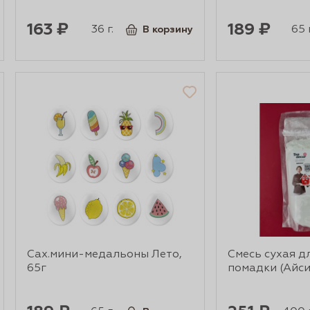
163 ₽
189 ₽
36 г.
65 г
В корзину
Сах.мини-медальоны Лето,
Смесь сухая д
65г
помадки (Айсин