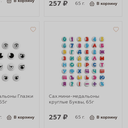
.
В корзину
257 ₽
65 г.
В корзину
альоны Глазки
Сах.мини-медальоны
65г
круглые Буквы, 65г
257 ₽
.
65 г.
В корзину
В корзину