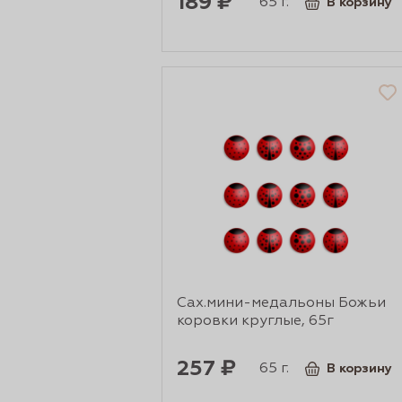
189 ₽
65 г.
В корзину
Сах.мини-медальоны Божьи
коровки круглые, 65г
257 ₽
65 г.
В корзину