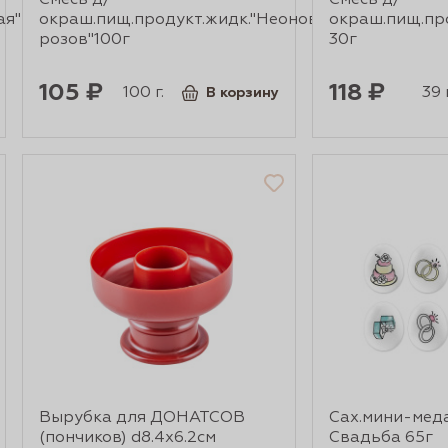
Смесь д/
Смесь д/
ая"
окраш.пищ.продукт.жидк."Неоново-
окраш.пищ.про
розов"100г
30г
105 ₽
118 ₽
100 г.
39 г
В корзину
Вырубка для ДОНАТСОВ
Сах.мини-мед
(пончиков) d8.4х6.2см
Свадьба 65г