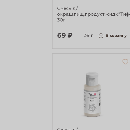
Смесь д/
сертов
окраш.пищ.продукт.жидк."Тиф
30г
69 ₽
39 г.
В корзину
 и
чки