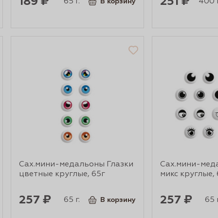
189 ₽
251 ₽
65 г.
400 г
В корзину
Сах.мини-медальоны Глазки
Сах.мини-мед
цветные круглые, 65г
микс круглые, 
257 ₽
257 ₽
65 г.
65 г
В корзину