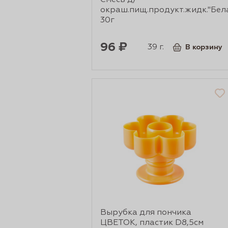
Смесь д/
рты и
окраш.пищ.продукт.жидк."Бел
30г
96 ₽
39 г.
В корзину
аковки
Вырубка для пончика
ЦВЕТОК, пластик D8,5см