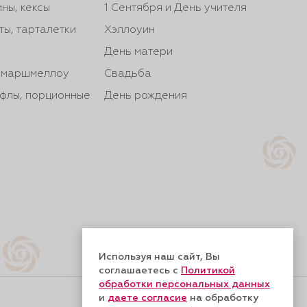
ны, кексы
1 Сентября и День учителя
ты, тарталетки
Хэллоуин
День матери
, маршмеллоу
Свадьба
йфлы, порционные
День рождения
Используя наш сайт, Вы
соглашаетесь с
Политикой
обработки персональных данных
и
даете согласие
на обработку