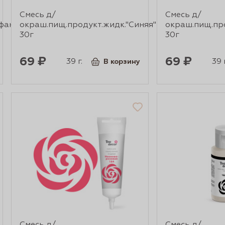
Смесь д/
Смесь д/
фани"
окраш.пищ.продукт.жидк."Синяя"
окраш.пищ.про
30г
30г
69 ₽
69 ₽
39 г.
39 г
В корзину