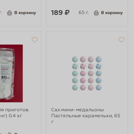
189 ₽
.
65 г.
В корзину
В корзину
ля приготов.
Сах.мини-медальоны
г) 0.4 кг
Пастельные карамельки, 65
г