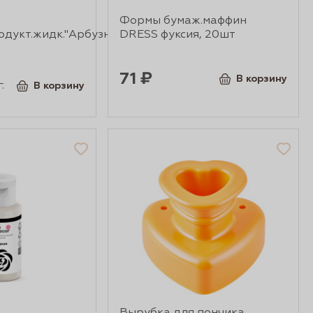
Формы бумаж.маффин
дукт.жидк."Арбузная"
DRESS фуксия, 20шт
71 ₽
В корзину
.
В корзину