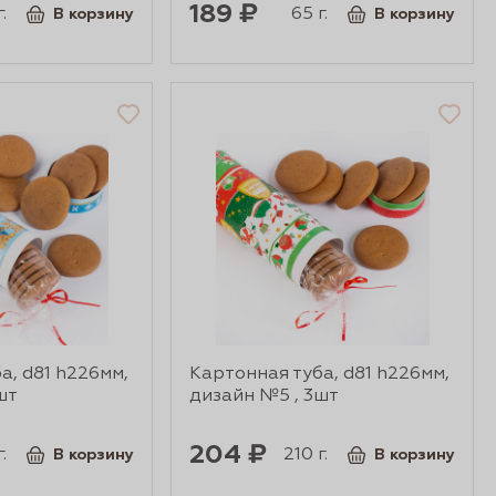
189 ₽
.
65 г.
В корзину
В корзину
а, d81 h226мм,
Картонная туба, d81 h226мм,
шт
дизайн №5 , 3шт
204 ₽
.
210 г.
В корзину
В корзину