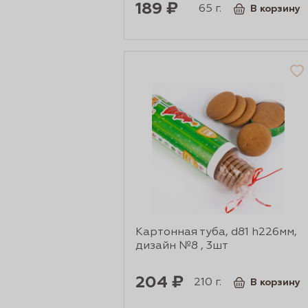
189 ₽
65 г.
В корзину
Картонная туба, d81 h226мм,
дизайн №8 , 3шт
204 ₽
210 г.
В корзину