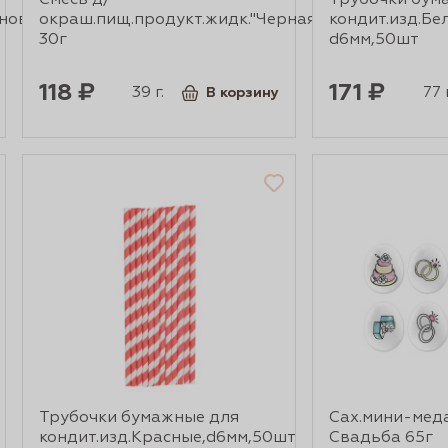
Смесь д/
Трубочки бум
оново-
окраш.пищ.продукт.жидк."Черная"
кондит.изд.Бе
30г
d6мм,50шт
118 ₽
171 ₽
39 г.
77 г
В корзину
Трубочки бумажные для
Сах.мини-мед
кондит.изд.Красные,d6мм,50шт
Свадьба 65г