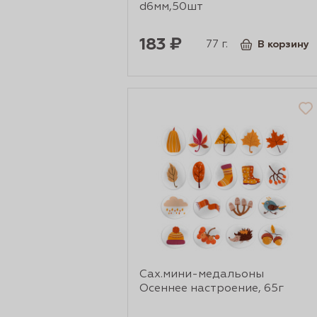
d6мм,50шт
183 ₽
77 г.
В корзину
Сах.мини-медальоны
Осеннее настроение, 65г