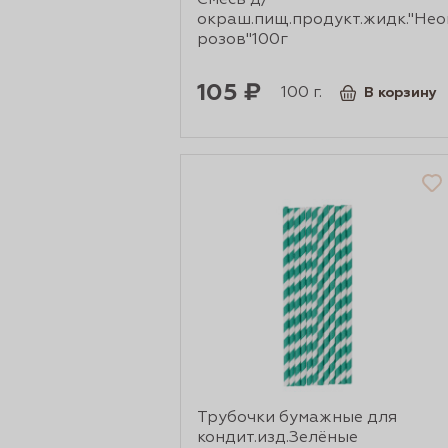
Смесь д/
рты и
окраш.пищ.продукт.жидк."Не
розов"100г
105 ₽
100 г.
В корзину
аковки
Трубочки бумажные для
кондит.изд.Зелёные