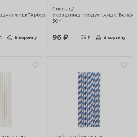
Смесь д/
дукт.жидк."Арбузная"
окраш.пищ.продукт.жидк."Белая"
30г
96 ₽
.
39 г.
В корзину
В корзину