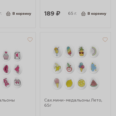
189 ₽
.
65 г.
В корзину
В корзину
альоны
Сах.мини-медальоны Лето,
65г