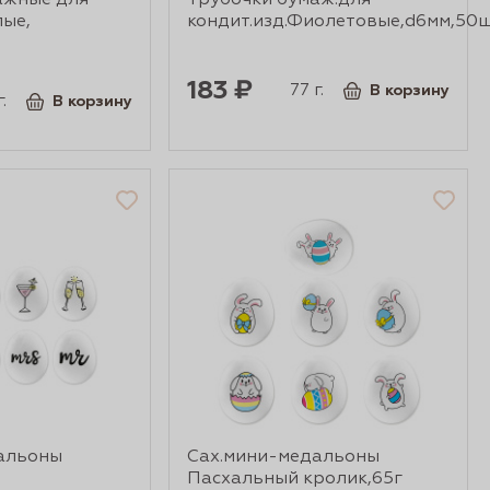
ажные для
Трубочки бумаж.для
лые,
кондит.изд.Фиолетовые,d6мм,50
183 ₽
77 г.
В корзину
.
В корзину
альоны
Сах.мини-медальоны
Пасхальный кролик,65г