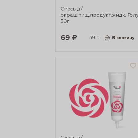
Смесь д/
сертов
окраш.пищ.продукт.жидк."Гол
30г
69 ₽
39 г.
В корзину
 и
чки