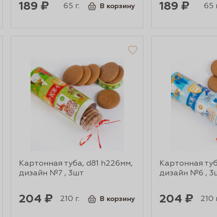
189 ₽
189 ₽
65 г.
65 г
В корзину
Картонная туба, d81 h226мм,
Картонная туб
дизайн №7 , 3шт
дизайн №6 , 3
204 ₽
204 ₽
210 г.
210 г
В корзину