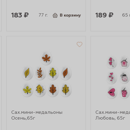
183 ₽
189 ₽
77 г.
65 г
В корзину
Сах.мини-медальоны
Сах.мини-мед
Осень,65г
Любовь, 65г