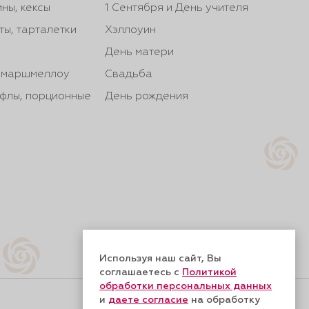
ны, кексы
1 Сентября и День учителя
ты, тарталетки
Хэллоуин
День матери
, маршмеллоу
Свадьба
йфлы, порционные
День рождения
Используя наш сайт, Вы
соглашаетесь с
Политикой
обработки персональных данных
и
даете согласие
на обработку