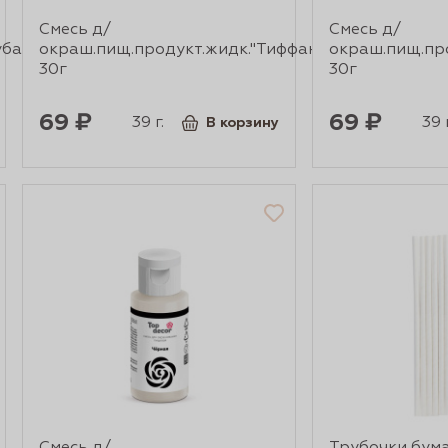
Смесь д/
Смесь д/
убая"
окраш.пищ.продукт.жидк."Тиффани"
окраш.пищ.про
30г
30г
69 ₽
69 ₽
39 г.
39 г
В корзину