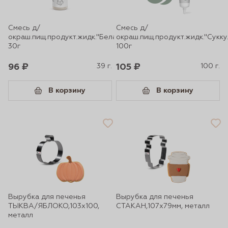
Смесь д/
Смесь д/
окраш.пищ.продукт.жидк."Белая"
окраш.пищ.продукт.жидк."Сукку
30г
100г
96 ₽
39 г.
105 ₽
100 г.
В корзину
В корзину
Вырубка для печенья
Вырубка для печенья
ТЫКВА/ЯБЛОКО,103х100,
СТАКАН,107х79мм, металл
металл