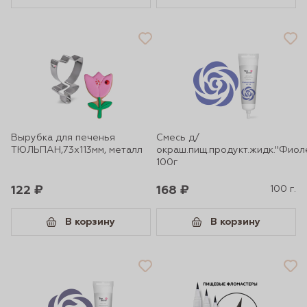
Вырубка для печенья
Смесь д/
ТЮЛЬПАН,73х113мм, металл
окраш.пищ.продукт.жидк."Фиол
100г
122 ₽
168 ₽
100 г.
В корзину
В корзину