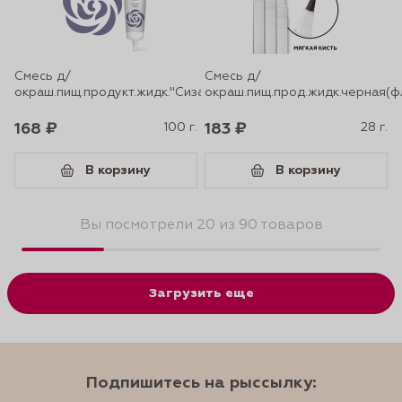
Смесь д/
Смесь д/
окраш.пищ.продукт.жидк."Сизая"100г
окраш.пищ.прод.жидк.черная(ф
168 ₽
100 г.
183 ₽
28 г.
В корзину
В корзину
Вы посмотрели 20 из 90 товаров
Загрузить еще
Подпишитесь на рыссылку: