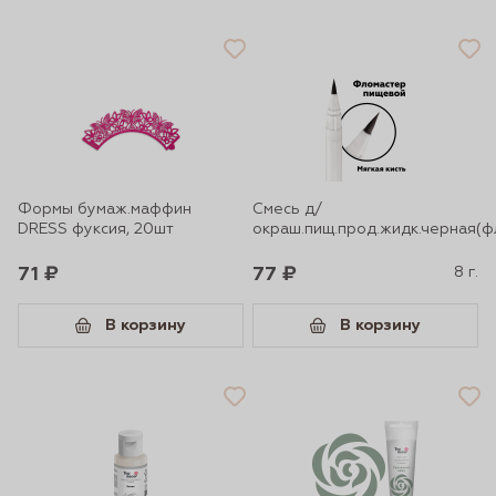
Формы бумаж.маффин
Смесь д/
DRESS фуксия, 20шт
окраш.пищ.прод.жидк.черная(ф
71 ₽
77 ₽
8 г.
В корзину
В корзину