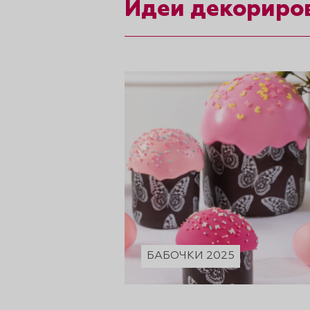
Идеи декориро
рты и
аковки
БАБОЧКИ 2025