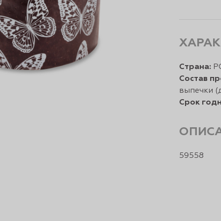
ХАРАК
Страна:
Р
Состав пр
выпечки (
Срок годн
ОПИС
59558