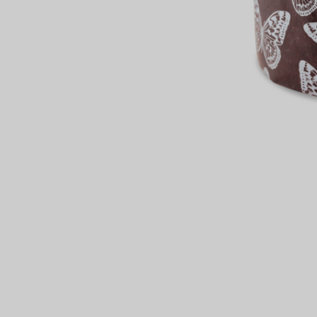
сертов
 и
чки