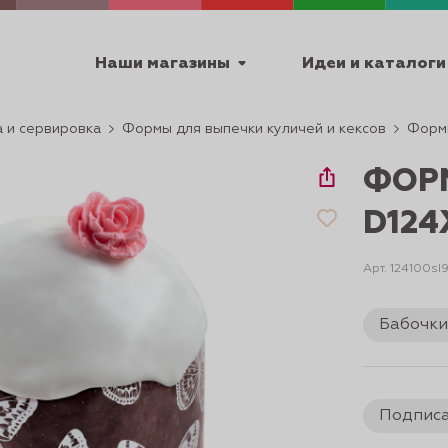
Наши магазины
Идеи и каталоги
 и сервировка
Формы для выпечки куличей и кексов
Форм
емя работы
ФОР
ПТ с 9:00 до 18:00
D124
Арт. 124100s
ТЕХНИЧЕСКИЕ
Бабочк
Я
УРОКИ
ПАСХА 2
Подпис