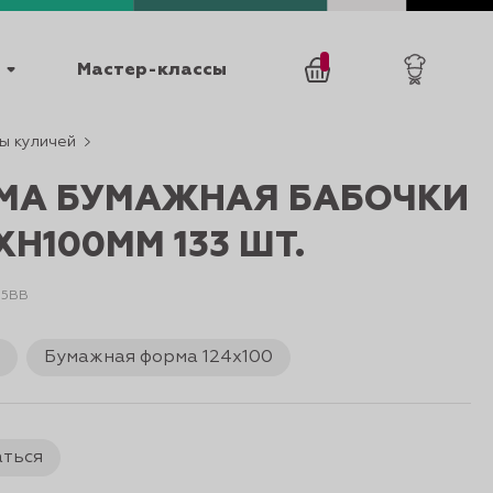
Мастер-классы
ы куличей
/
0
товаров
0
МА БУМАЖНАЯ БАБОЧКИ
XH100ММ 133 ШТ.
I95BB
и
Бумажная форма 124х100
025
КАТАЛОГИ
аться