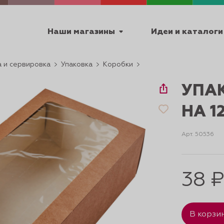
Наши магазины
Идеи и каталоги
 и сервировка
Упаковка
Коробки
емя работы
УПА
ПТ с 9:00 до 18:00
НА 1
Арт. 50536
ТЕХНИЧЕСКИЕ
Я
УРОКИ
ПАСХА 2
38 
В корзи