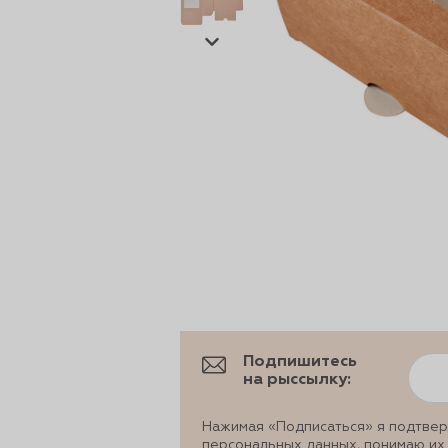
сертов
 и
чки
Подпишитесь
на рыссылку:
Нажимая «Подписаться» я подтвер
персональных данных, понимаю их