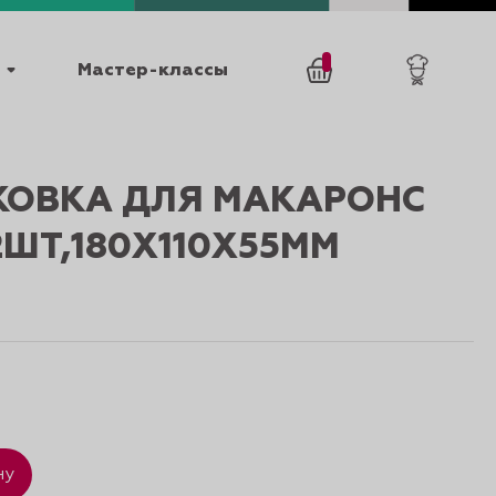
Мастер-классы
/
0
товаров
0
КОВКА ДЛЯ МАКАРОНС
2ШТ,180Х110Х55ММ
025
КАТАЛОГИ
₽
ну