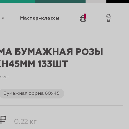
Мастер-классы
/
0
товаров
0
МА БУМАЖНАЯ РОЗЫ
XH45ММ 133ШТ
5CVET
Бумажная форма 60х45
025
КАТАЛОГИ
 ₽
0.22 кг