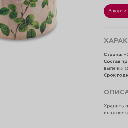
В корзи
ХАРАК
Страна:
Р
Состав пр
выпечки (
Срок годн
ОПИС
Хранить п
влажности