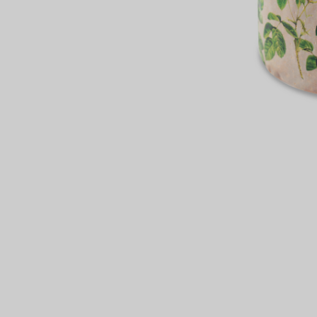
сертов
 и
чки