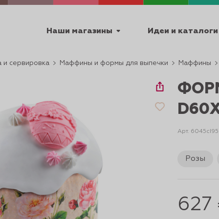
Наши магазины
Идеи и каталоги
 и сервировка
Маффины и формы для выпечки
Маффины
емя работы
ФОР
ПТ с 9:00 до 18:00
D60
Арт. 6045cI9
ТЕХНИЧЕСКИЕ
Розы
Я
УРОКИ
ПАСХА 2
627