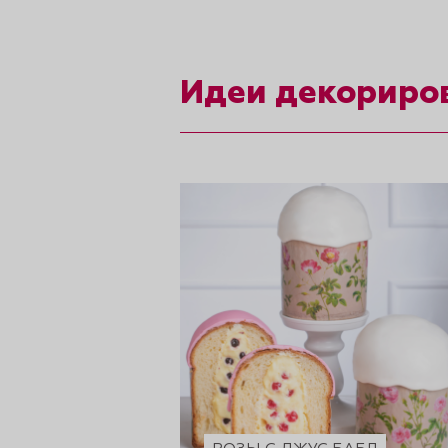
рты и
Идеи декориро
аковки