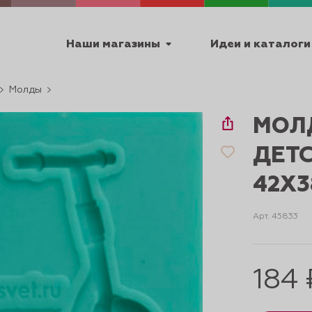
Наши магазины
Идеи и каталоги
Молды
емя работы
МОЛ
ПТ с 9:00 до 18:00
ДЕТ
42Х
ТЕХНИЧЕСКИЕ
Арт. 45833
Я
УРОКИ
ПАСХА 2
184 