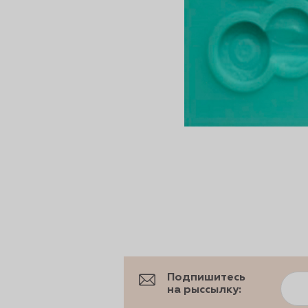
сертов
 и
чки
Подпишитесь
на рыссылку: