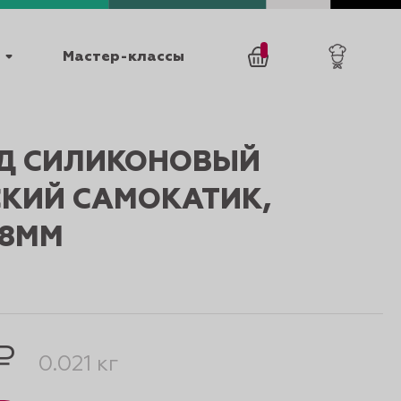
Мастер-классы
/
0
товаров
0
Д СИЛИКОНОВЫЙ
СКИЙ САМОКАТИК,
38ММ
025
КАТАЛОГИ
₽
0.021 кг