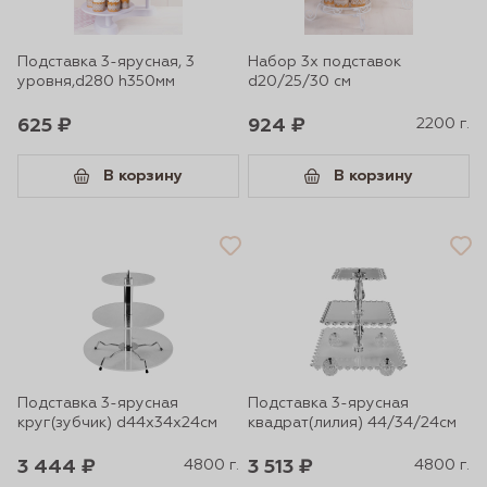
Подставка 3-ярусная, 3
Набор 3х подставок
уровня,d280 h350мм
d20/25/30 см
625 ₽
924 ₽
2200 г.
В корзину
В корзину
Подставка 3-ярусная
Подставка 3-ярусная
круг(зубчик) d44х34х24см
квадрат(лилия) 44/34/24см
3 444 ₽
4800 г.
3 513 ₽
4800 г.