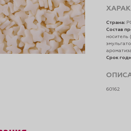
ХАРАК
Страна:
Р
Состав пр
носитель (
эмульгато
ароматиза
Срок годн
ОПИС
60162