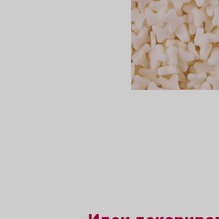
сертов
 и
чки