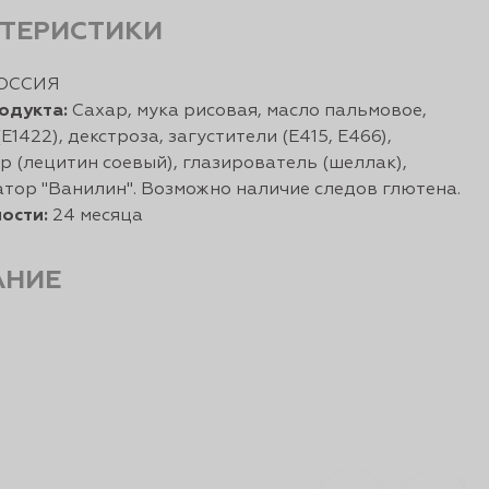
ТЕРИСТИКИ
ОССИЯ
одукта:
Сахар, мука рисовая, масло пальмовое,
Е1422), декстроза, загустители (Е415, Е466),
р (лецитин соевый), глазирователь (шеллак),
тор "Ванилин". Возможно наличие следов глютена.
ости:
24 месяца
АНИЕ