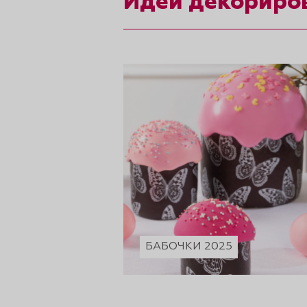
Идеи декориро
рты и
аковки
БАБОЧКИ 2025