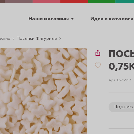
Наши магазины
Идеи и каталоги
рские
Посыпки Фигурные
емя работы
ПОС
ПТ с 9:00 до 18:00
0,75
Арт. tp73918
ТЕХНИЧЕСКИЕ
Я
УРОКИ
ПАСХА 2
Подпис