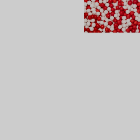
сертов
 и
чки