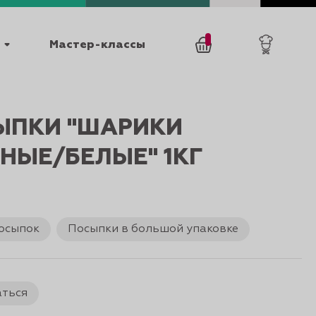
Мастер-классы
/
0
товаров
0
ЫПКИ "ШАРИКИ
НЫЕ/БЕЛЫЕ" 1КГ
осыпок
Посыпки в большой упаковке
025
КАТАЛОГИ
аться