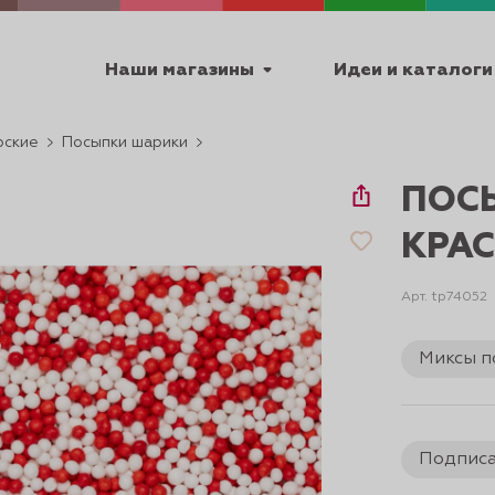
Наши магазины
Идеи и каталоги
рские
Посыпки шарики
емя работы
ПОС
ПТ с 9:00 до 18:00
КРАС
Арт. tp74052
ТЕХНИЧЕСКИЕ
Миксы п
Я
УРОКИ
ПАСХА 2
Подпис