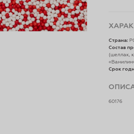
ХАРАК
Страна:
Р
Состав пр
(шеллак, 
«Ванилин»
Срок годн
ОПИС
60176