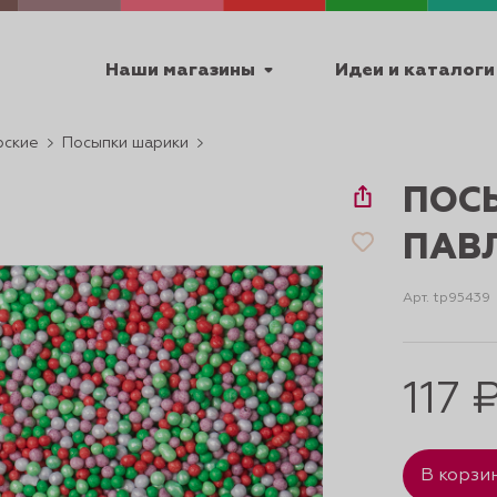
Наши магазины
Идеи и каталоги
рские
Посыпки шарики
емя работы
ПОС
ПТ с 9:00 до 18:00
ПАВЛ
Арт. tp95439
ТЕХНИЧЕСКИЕ
Я
УРОКИ
ПАСХА 2
117 
В корзи