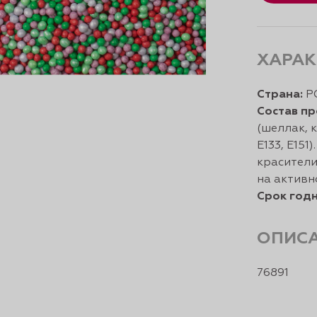
ХАРАК
Страна:
Р
Состав пр
(шеллак, к
Е133, Е15
красители
на активн
Срок годн
ОПИС
76891