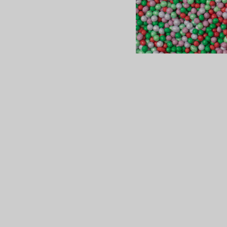
сертов
 и
чки