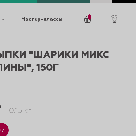
Мастер-классы
/
0
товаров
0
ЫПКИ "ШАРИКИ МИКС
ИНЫ", 150Г
025
КАТАЛОГИ
₽
0.15 кг
ну