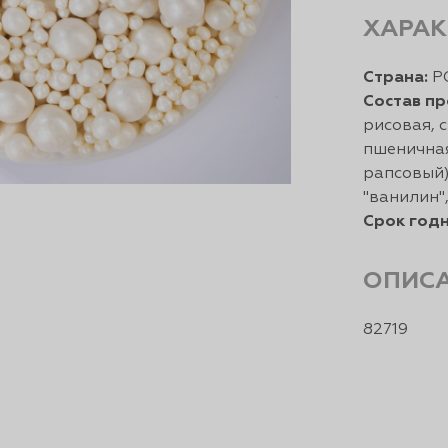
ХАРАК
Страна:
Р
Состав пр
рисовая, 
пшеничная
рапсовый)
"ванилин"
Срок годн
ОПИС
82719