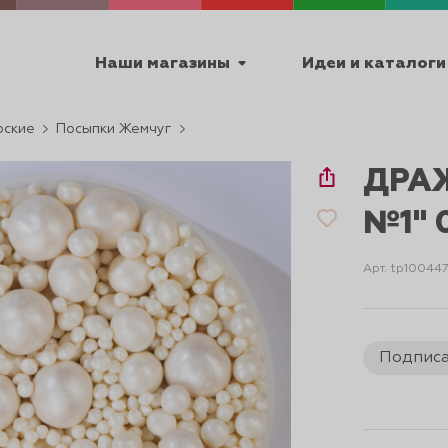
Наши магазины
Идеи и каталоги
рские
Посыпки Жемчуг
емя работы
ДРА
ПТ с 9:00 до 18:00
№1" 
Арт. tp10044
ТЕХНИЧЕСКИЕ
Я
УРОКИ
ПАСХА 2
Подпис