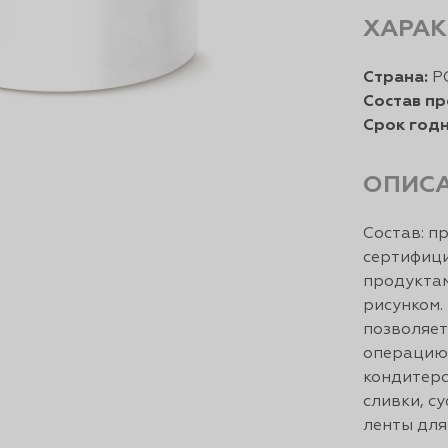
ХАРАК
Страна:
Р
Состав пр
Срок годн
ОПИС
Состав: п
сертифиц
продуктам
рисунком.
позволяет
операцию
кондитерс
сливки, с
ленты для