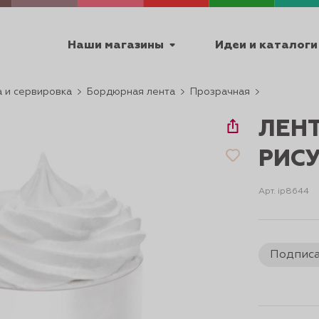
Наши магазины
Идеи и каталоги
 и сервировка
Бордюрная лента
Прозрачная
емя работы
ЛЕН
ПТ с 9:00 до 18:00
РИСУ
Арт. ip8644
ТЕХНИЧЕСКИЕ
Я
УРОКИ
ПАСХА 2
Подпис