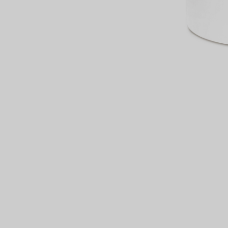
сертов
 и
чки