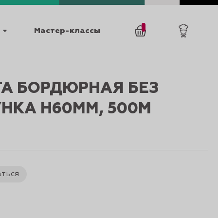
Мастер-классы
/
0
товаров
0
ТА БОРДЮРНАЯ БЕЗ
НКА H60ММ, 500М
025
КАТАЛОГИ
аться