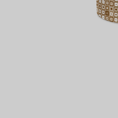
сертов
 и
чки