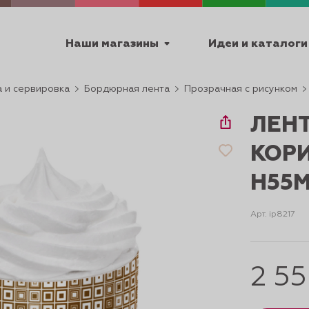
Наши магазины
Идеи и каталоги
 и сервировка
Бордюрная лента
Прозрачная с рисунком
емя работы
ЛЕН
ПТ с 9:00 до 18:00
КОР
H55М
ТЕХНИЧЕСКИЕ
Арт. ip8217
Я
УРОКИ
ПАСХА 2
2 5