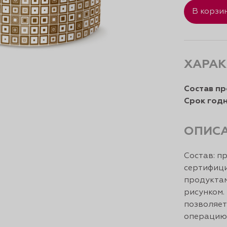
В корзи
ХАРАК
Состав пр
Срок годн
ОПИС
Состав: п
сертифиц
продуктам
рисунком.
позволяет
операцию