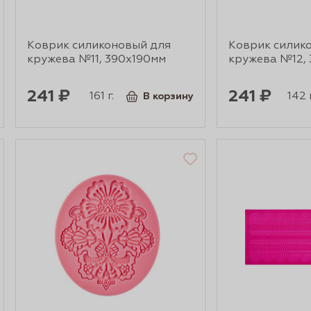
Коврик силиконовый для
Коврик силик
кружева №11, 390х190мм
кружева №12,
241 ₽
241 ₽
161 г.
142 г
В корзину