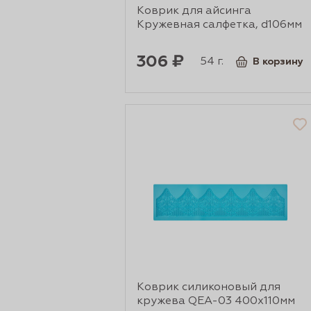
Коврик для айсинга
Кружевная салфетка, d106мм
306 ₽
54 г.
В корзину
Коврик силиконовый для
кружева QEA-03 400х110мм