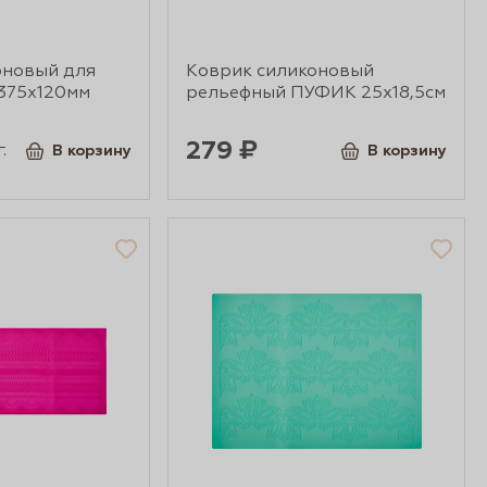
оновый для
Коврик силиконовый
 375х120мм
рельефный ПУФИК 25х18,5см
279 ₽
.
В корзину
В корзину