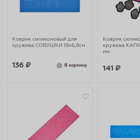
Коврик силиконовый для
Коврик силик
кружева СОВУШКИ 18х6,8см
кружева КАП
мм
136 ₽
В корзину
141 ₽