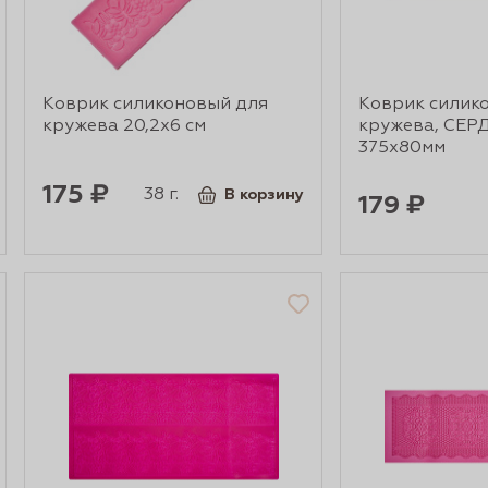
Коврик силиконовый для
Коврик силик
кружева 20,2х6 см
кружева, СЕР
375х80мм
175 ₽
38 г.
В корзину
179 ₽