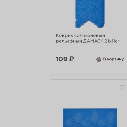
сертов
Коврик силиконовый
рельефный ДАМАСК 21х11см
109 ₽
В корзину
 и
чки