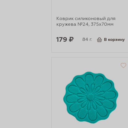
Коврик силиконовый для
кружева №24, 375х70мм
179 ₽
84 г.
В корзину