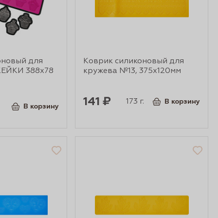
оновый для
Коврик силиконовый для
КЕЙКИ 388х78
кружева №13, 375х120мм
141 ₽
173 г.
В корзину
В корзину