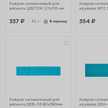
Коврик силиконовый для
Коврик силик
айсинга ЦВЕТОК 127х110 мм
кружева №17, 
337 ₽
354 ₽
42 г.
В корзину
Коврик силиконовый для
Коврик силик
айсинга QEB-03 80х390мм
кружева QEA-