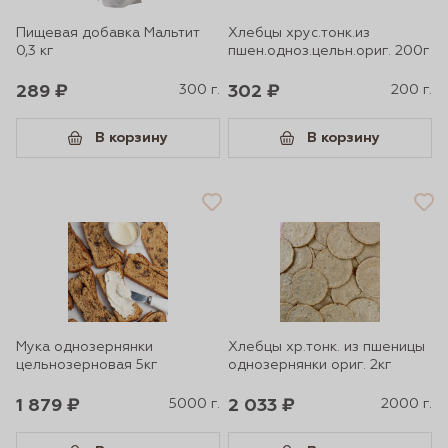
Пищевая добавка Мальтит
Хлебцы хрус.тонк.из
0,3 кг
пшен.одноз.цельн.ориг. 200г
289 ₽
300 г.
302 ₽
200 г.
В корзину
В корзину
Мука однозернянки
Хлебцы хр.тонк. из пшеницы
цельнозерновая 5кг
однозернянки ориг. 2кг
1 879 ₽
5000 г.
2 033 ₽
2000 г.