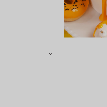
сертов
 и
чки