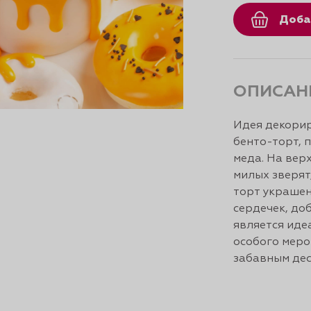
Доба
ОПИСАН
Идея декорир
бенто-торт, 
меда. На вер
милых зверят
торт украше
сердечек, до
является иде
особого меро
забавным дес