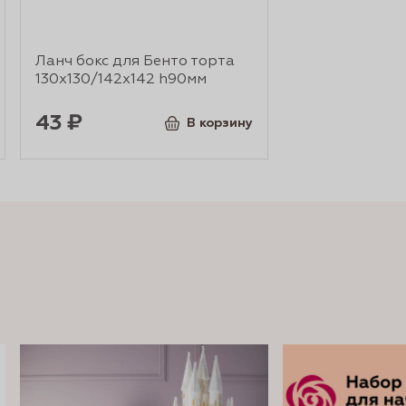
Ланч бокс для Бенто торта
130х130/142х142 h90мм
43 ₽
В корзину