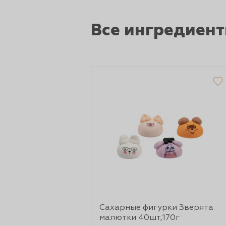
рты и
Все ингредиен
аковки
Сахарные фигурки Зверята
малютки 40шт,170г