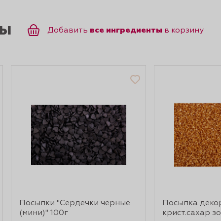
ты
все ингредиенты
Добавить
в корзину
Посыпки "Сердечки черные
Посыпка деко
(мини)" 100г
крист.сахар зо