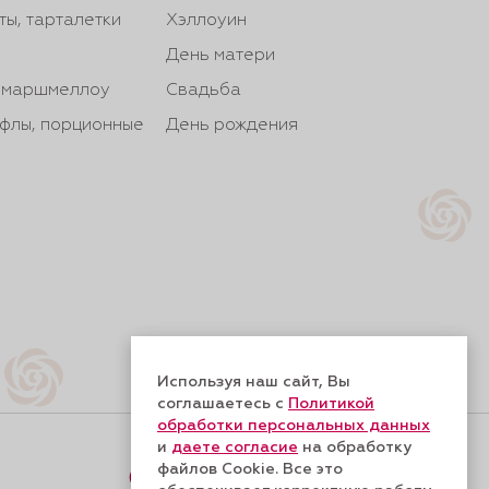
ты, тарталетки
Хэллоуин
День матери
, маршмеллоу
Свадьба
йфлы, порционные
День рождения
Используя наш сайт, Вы
соглашаетесь с
Политикой
обработки персональных данных
и
даете согласие
на обработку
файлов Cookie. Все это
Форма обратной связи