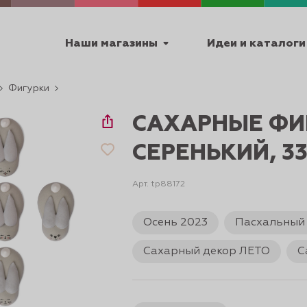
Наши магазины
Идеи и каталоги
Фигурки
емя работы
САХАРНЫЕ ФИ
ПТ с 9:00 до 18:00
СЕРЕНЬКИЙ, 3
Арт. tp88172
ТЕХНИЧЕСКИЕ
Осень 2023
Пасхальный
Я
УРОКИ
ПАСХА 2
Сахарный декор ЛЕТО
С