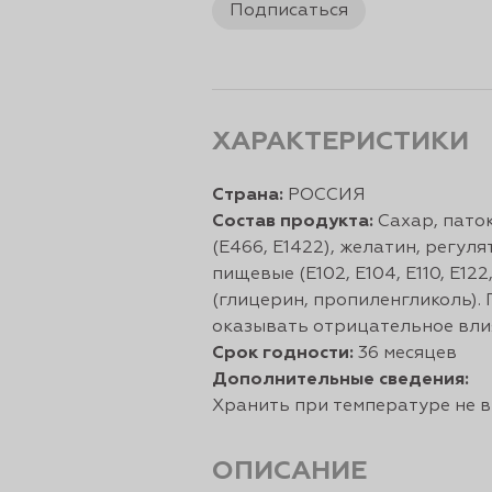
Подписаться
ХАРАКТЕРИСТИКИ
Страна:
РОССИЯ
Состав продукта:
Сахар, паток
(Е466, Е1422), желатин, регул
пищевые (Е102, Е104, Е110, Е122, 
(глицерин, пропиленгликоль).
оказывать отрицательное влия
Срок годности:
36 месяцев
Дополнительные сведения:
Хранить при температуре не в
ОПИСАНИЕ