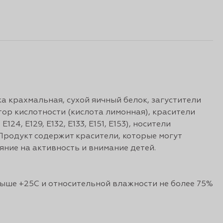
а крахмальная, сухой яичный белок, загустители
ятор кислотности (кислота лимонная), красители
Е124, Е129, Е132, Е133, Е151, Е153), носители
 Продукт содержит красители, которые могут
ние на активность и внимание детей.
ыше +25С и относительной влажности не более 75%