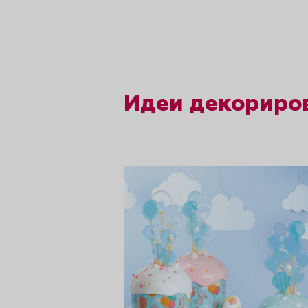
рты и
аковки
Идеи декориро