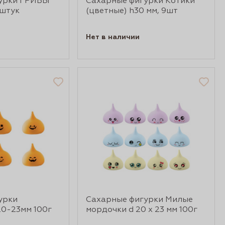
урки ГРИБЫ
Сахарные фигурки Котики
 штук
(цветные) h30 мм, 9шт
Нет в наличии
урки
Сахарные фигурки Милые
0-23мм 100г
мордочки d 20 х 23 мм 100г