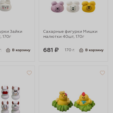
урки Зайки
Сахарные фигурки Мишки
 170г
малютки 40шт, 170г
681 ₽
.
170 г.
В корзину
В корзину