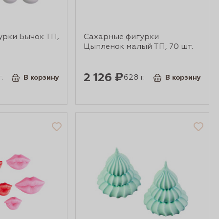
урки Бычок ТП,
Сахарные фигурки
Цыпленок малый ТП, 70 шт.
2 126 ₽
.
628 г.
В корзину
В корзину