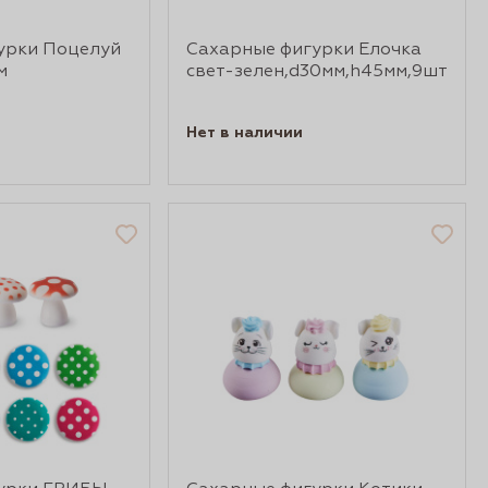
урки Поцелуй
Сахарные фигурки Елочка
м
свет-зелен,d30мм,h45мм,9шт
Нет в наличии