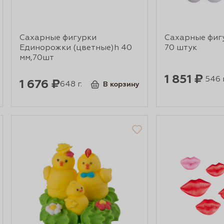
Сахарные фигурки
Сахарные фиг
Единорожки (цветные)h 40
70 штук
мм,70шт
1 851 ₽
546 г
1 676 ₽
648 г.
В корзину