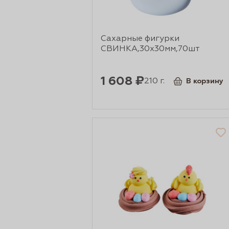
рты и
Сахарные фигурки
СВИНКА,30х30мм,70шт
аковки
1 608 ₽
210 г.
В корзину