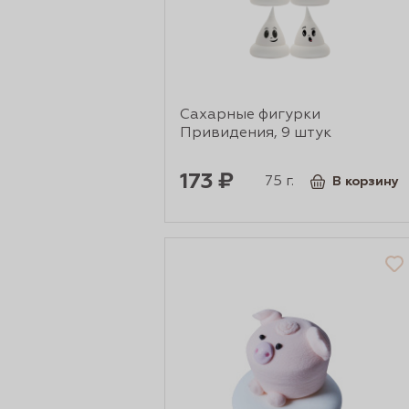
сертов
Сахарные фигурки
Привидения, 9 штук
173 ₽
75 г.
В корзину
 и
чки