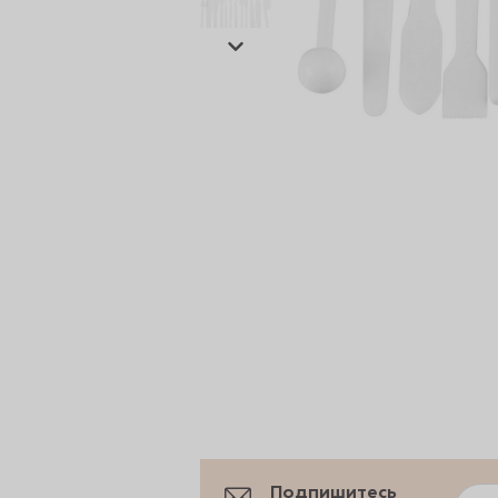
сертов
 и
чки
Подпишитесь