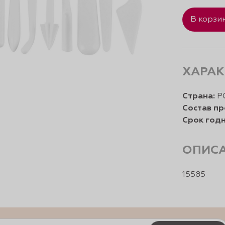
В корзи
ХАРАК
Страна:
Р
Состав пр
Срок годн
ОПИС
15585