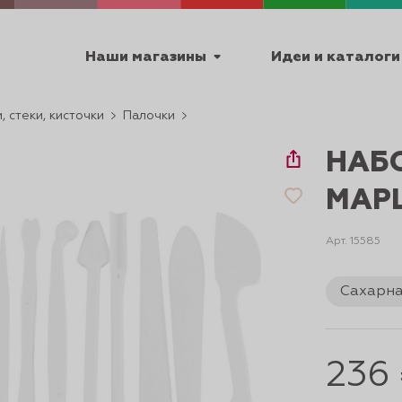
Наши магазины
Идеи и каталоги
, стеки, кисточки
Палочки
емя работы
НАБ
ПТ с 9:00 до 18:00
МАРЦ
Арт. 15585
ТЕХНИЧЕСКИЕ
Сахарна
Я
УРОКИ
ПАСХА 2
236