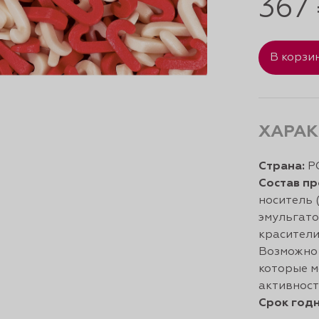
367
В корзи
ХАРАК
Страна:
Р
Состав пр
носитель (
эмульгато
красители 
Возможно 
которые м
активност
Срок годн