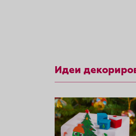
рты и
аковки
Идеи декориро