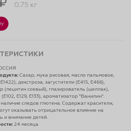
 ₽
0.75 кг
ну
ТЕРИСТИКИ
ОССИЯ
одукта:
Сахар, мука рисовая, масло пальмовое,
Е1422), декстроза, загустители (Е415, Е466),
р (лецитин соевый), глазирователь (шеллак),
(Е102, Е129, Е133), ароматизатор "Ванилин".
наличие следов глютена. Содержат красители,
огут оказывать отрицательное влияние на
ь и внимание детей.
ости:
24 месяца