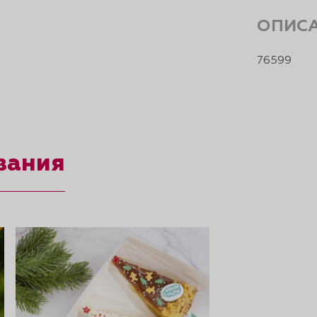
ОПИС
76599
вания