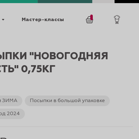
Мастер-классы
/
0
товаров
0
ЫПКИ "НОВОГОДНЯЯ
ТЬ" 0,75КГ
и ЗИМА
Посыпки в большой упаковке
025
КАТАЛОГИ
од 2024