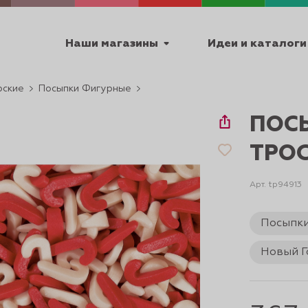
Наши магазины
Идеи и каталоги
рские
Посыпки Фигурные
емя работы
ПОС
ПТ с 9:00 до 18:00
ТРОС
Арт. tp94913
ТЕХНИЧЕСКИЕ
Посыпк
Я
УРОКИ
ПАСХА 2
Новый Г