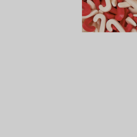
сертов
 и
чки