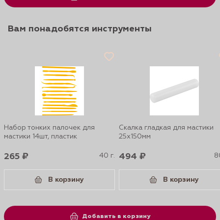
Вам понадобятся инструменты
Набор тонких палочек для
Скалка гладкая для мастики
мастики 14шт, пластик
25х150мм
265 ₽
40 г.
494 ₽
8
В корзину
В корзину
Добавить в корзину