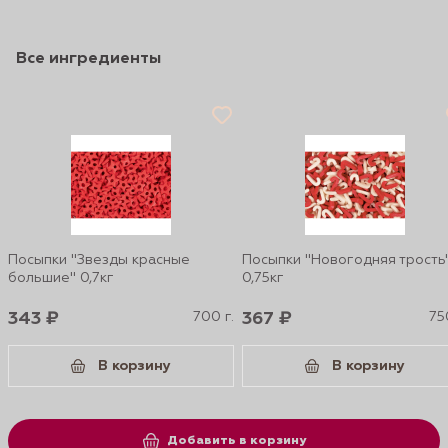
Все ингредиенты
Посыпки "Звезды красные
Посыпки "Новогодняя трость
большие" 0,7кг
0,75кг
343 ₽
700 г.
367 ₽
75
В корзину
В корзину
Добавить в корзину