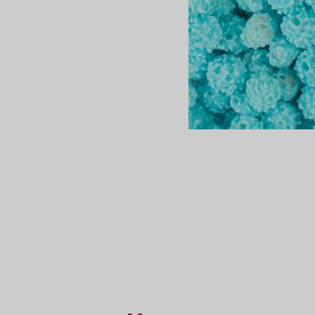
сертов
 и
чки