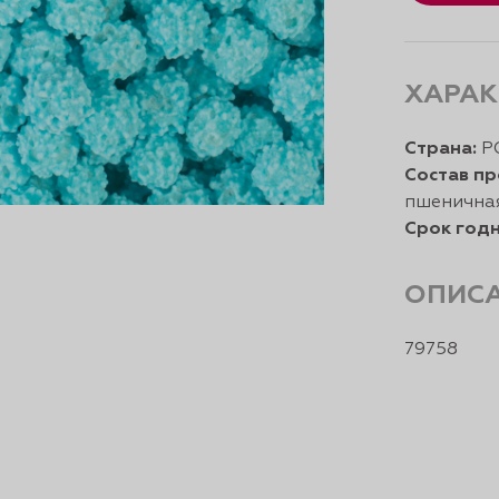
ХАРАК
Страна:
Р
Состав пр
пшеничная
Срок годн
ОПИС
79758