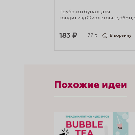
Трубочки бумаж.для
кондит.изд.Фиолетовые,d6мм
183 ₽
77 г.
В корзину
Похожие идеи