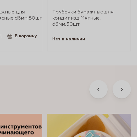
ажные для
Трубочки бумажные для
расные,d6мм,50шт
кондит.изд.Мятные,
d6мм,50шт
.
В корзину
Нет в наличии