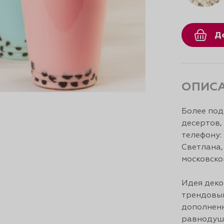
Д
ОПИС
Более под
десертов,
телефону:
Светлана
московско
Идея деко
трендовый
дополненн
равнодуш