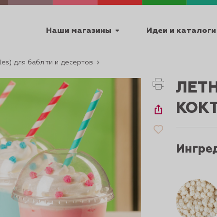
Наши магазины
Идеи и каталоги
es) для бабл ти и десертов
емя работы
ЛЕТ
ПТ с 9:00 до 18:00
КОК
ТЕХНИЧЕСКИЕ
Ингре
Я
УРОКИ
ПАСХА 2