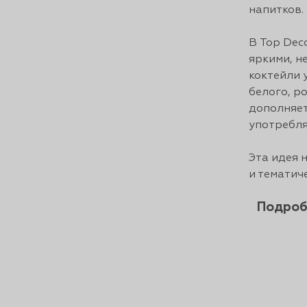
напитков.
В Top Dec
яркими, н
коктейли 
белого, р
дополняет
употребля
Эта идея 
и тематич
Подроб