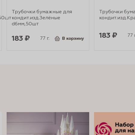
Трубочки бумажные для
Трубочки бум
,50шт
кондит.изд.Зелёные
кондит.изд.К
d6мм,50шт
183 ₽
77 г
183 ₽
77 г.
В корзину