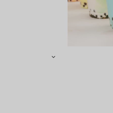
сертов
 и
чки