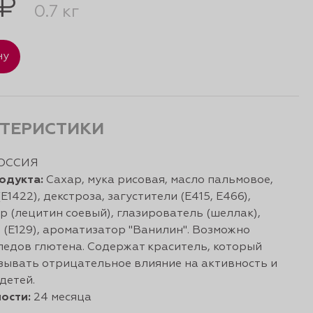
 ₽
0.7 кг
ну
ТЕРИСТИКИ
ОССИЯ
одукта:
Сахар, мука рисовая, масло пальмовое,
Е1422), декстроза, загустители (Е415, Е466),
р (лецитин соевый), глазирователь (шеллак),
 (E129), ароматизатор "Ванилин". Возможно
ледов глютена. Содержат краситель, который
зывать отрицательное влияние на активность и
детей.
ости:
24 месяца