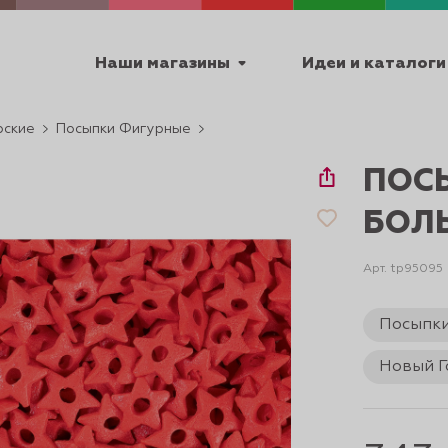
Наши магазины
Идеи и каталоги
рские
Посыпки Фигурные
емя работы
ПОС
ПТ с 9:00 до 18:00
БОЛЬ
Арт. tp95095
ТЕХНИЧЕСКИЕ
Посыпк
Я
УРОКИ
ПАСХА 2
Новый Г