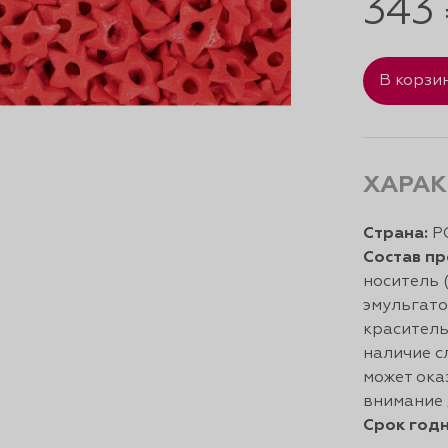
343
В корзи
ХАРАК
Страна:
Р
Состав пр
носитель (
эмульгато
краситель
наличие с
может ока
внимание 
Срок годн