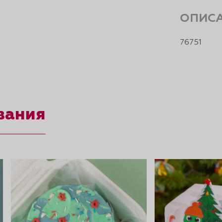
ОПИС
76751
вания