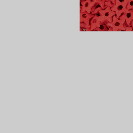
сертов
 и
чки