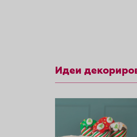
рты и
аковки
Идеи декориро