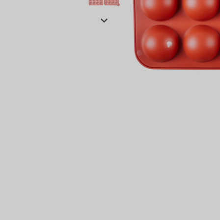
сертов
 и
чки