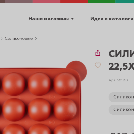
Наши магазины
Идеи и каталоги
Силиконовые
емя работы
СИЛ
ПТ с 9:00 до 18:00
22,5
Арт. 30180
ТЕХНИЧЕСКИЕ
Силико
Я
УРОКИ
ПАСХА 2
Силико