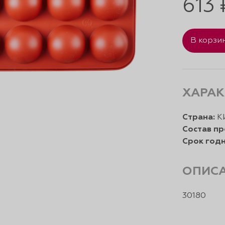
613 
В корзи
ХАРАК
Страна:
К
Состав пр
Срок годн
ОПИС
30180