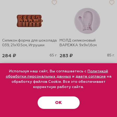
Силикон.форма для шоколада
МОЛД силиконовый
039, 21х10.5см, Игрушки
ВАРЕЖКА 9х9х1,6см
284 ₽
65 г.
283 ₽
85 г.
В корзину
В корзину
Используя наш сайт, Вы соглашаетесь с
Политикой
обработки персональных данных
и
даете согласие
на
обработку файлов Cookie. Все это обеспечивает
корректную работу сайта.
ОК