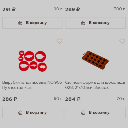
291 ₽
90 г.
289 ₽
300 г.
В корзину
В корзину
Вырубки пластиковые NO.905
Силикон.форма для шоколада
Пуансетия 7шт.
028, 21х10.5см, Звезда
286 ₽
60 г.
284 ₽
70 г.
В корзину
В корзину