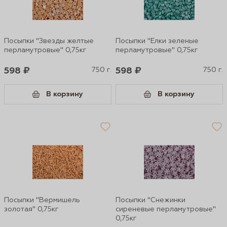
Посыпки "Звезды желтые
Посыпки "Елки зеленые
перламутровые" 0,75кг
перламутровые" 0,75кг
598 ₽
750 г.
598 ₽
750 г.
В корзину
В корзину
Посыпки "Вермишель
Посыпки "Снежинки
золотая" 0,75кг
сиреневые перламутровые"
0,75кг