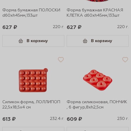
Форма бумажная ПОЛОСКИ
Форма бумажная КРАСНАЯ
d60xh45мм,133шт
КЛЕТКА d60xh45мм,133шт
627 ₽
220 г.
627 ₽
220 г.
В корзину
В корзину
Силикон.форма, ЛОЛЛИПОП
Форма силиконовая, ПОНЧИК
22,5х18,5х4 см
, 6 фигур,8хh2,5см
613 ₽
232.4 г.
609 ₽
230 г.