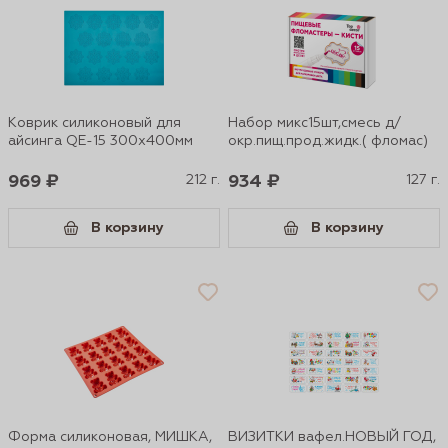
Коврик силиконовый для
Набор микс15шт,смесь д/
айсинга QE-15 300х400мм
окр.пищ.прод.жидк.( фломас)
969 ₽
212 г.
934 ₽
127 г.
В корзину
В корзину
Форма силиконовая, МИШКА,
ВИЗИТКИ вафел.НОВЫЙ ГОД,