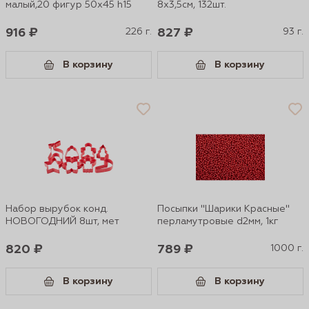
малый,20 фигур 50х45 h15
8х3,5см, 132шт.
916 ₽
226 г.
827 ₽
93 г.
В корзину
В корзину
Набор вырубок конд.
Посыпки "Шарики Красные"
НОВОГОДНИЙ 8шт, мет
перламутровые d2мм, 1кг
820 ₽
789 ₽
1000 г.
В корзину
В корзину