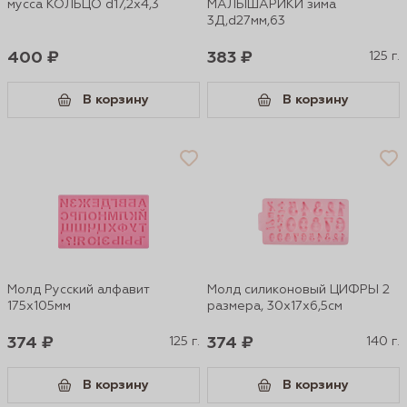
мусса КОЛЬЦО d17,2х4,3
МАЛЫШАРИКИ зима
3Д,d27мм,63
400 ₽
383 ₽
125 г.
В корзину
В корзину
Молд Русский алфавит
Молд силиконовый ЦИФРЫ 2
175х105мм
размера, 30х17х6,5см
374 ₽
125 г.
374 ₽
140 г.
В корзину
В корзину