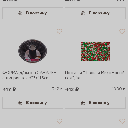
420 ₽
420 ₽
В корзину
В корзину
ФОРМА д/выпеч.САВАРЕН
Посыпки "Шарики Микс Новый
антиприг.пок.d23х11,5см
год", 1кг
417 ₽
342 г.
412 ₽
1000 г.
В корзину
В корзину