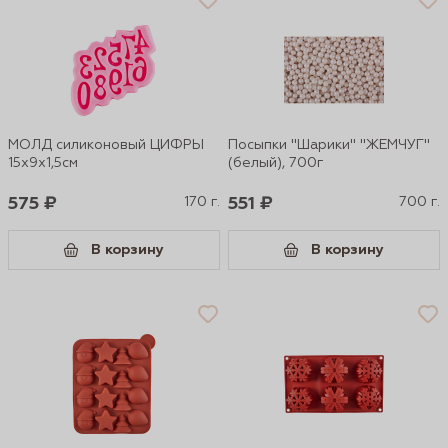
МОЛД силиконовый ЦИФРЫ
Посыпки "Шарики" "ЖЕМЧУГ"
15х9x1,5см
(белый), 700г
575 ₽
170 г.
551 ₽
700 г.
В корзину
В корзину