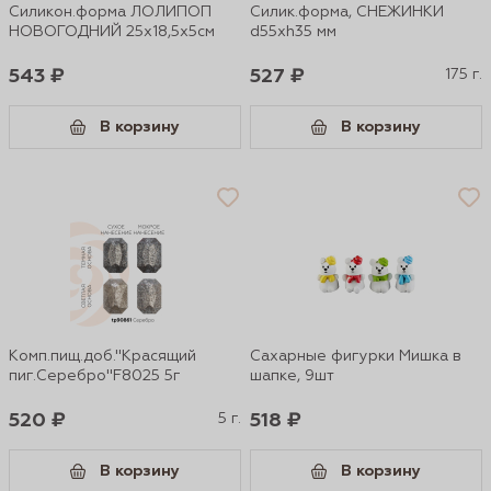
Силикон.форма ЛОЛИПОП
Силик.форма, СНЕЖИНКИ
НОВОГОДНИЙ 25х18,5х5см
d55xh35 мм
543 ₽
527 ₽
175 г.
В корзину
В корзину
Комп.пищ.доб."Красящий
Сахарные фигурки Мишка в
пиг.Серебро"F8025 5г
шапке, 9шт
520 ₽
5 г.
518 ₽
В корзину
В корзину