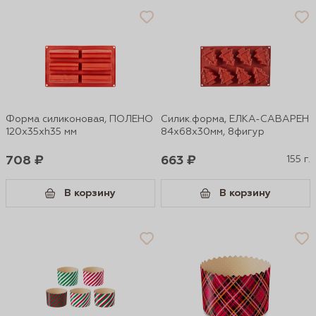
Форма силиконовая, ПОЛЕНО
Силик.форма, ЕЛКА-САВАРЕН
120х35хh35 мм
84х68х30мм, 8фигур
708 ₽
663 ₽
155 г.
В корзину
В корзину