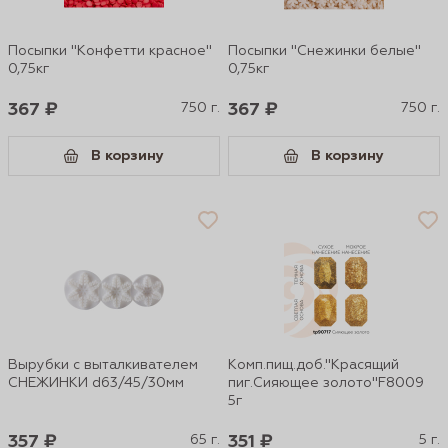
Посыпки "Конфетти красное"
Посыпки "Снежинки белые"
0,75кг
0,75кг
367 ₽
750 г.
367 ₽
750 г.
В корзину
В корзину
Вырубки с выталкивателем
Комп.пищ.доб."Красящий
СНЕЖИНКИ d63/45/30мм
пиг.Сияющее золото"F8009
5г
357 ₽
65 г.
351 ₽
5 г.