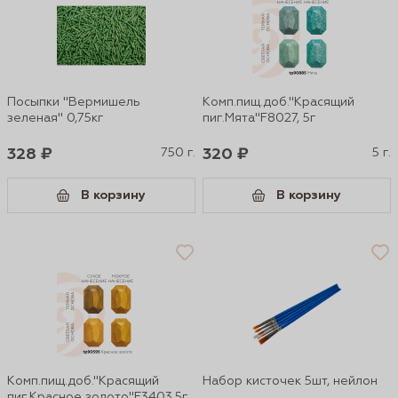
Посыпки "Вермишель
Комп.пищ.доб."Красящий
зеленая" 0,75кг
пиг.Мята"F8027, 5г
328 ₽
750 г.
320 ₽
5 г.
В корзину
В корзину
Комп.пищ.доб."Красящий
Набор кисточек 5шт, нейлон
пиг.Красное золото"F3403,5г