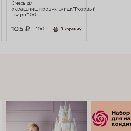
Смесь д/
окраш.пищ.продукт.жидк."Розовый
кварц"100г
105 ₽
100 г.
В корзину