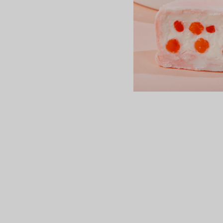
сертов
 и
чки