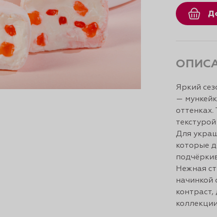
Д
ОПИС
Яркий сез
— мункейк
оттенках.
текстурой
Для укра
которые д
подчёркив
Нежная ст
начинкой 
контраст,
коллекции