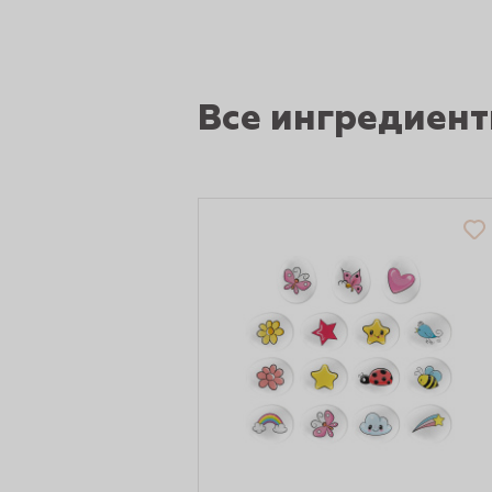
рты и
Все ингредиен
аковки