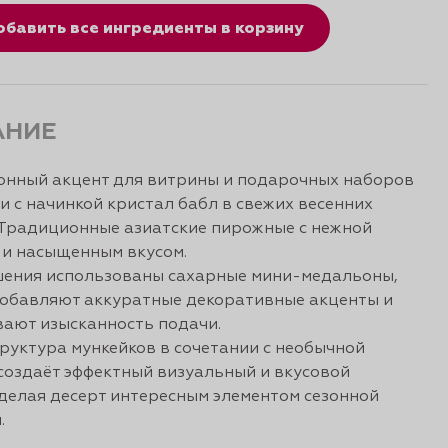
обавить все ингредиенты в корзину
АНИЕ
онный акцент для витрины и подарочных наборов
и с начинкой кристал бабл в свежих весенних
 Традиционные азиатские пирожные с нежной
 и насыщенным вкусом.
шения использованы сахарные мини-медальоны,
обавляют аккуратные декоративные акценты и
ают изысканность подачи.
руктура мункейков в сочетании с необычной
создаёт эффектный визуальный и вкусовой
 делая десерт интересным элементом сезонной
.