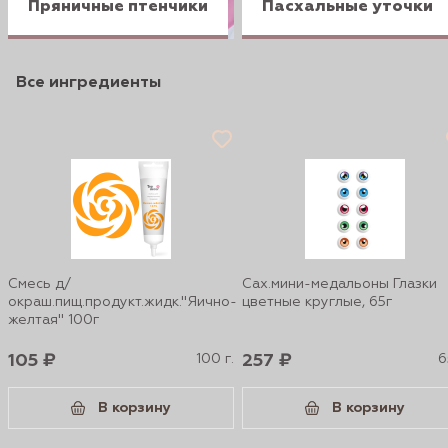
Пряничные птенчики
Пасхальные уточки
Все ингредиенты
Смесь д/
Сах.мини-медальоны Глазки
окраш.пищ.продукт.жидк."Яично-
цветные круглые, 65г
желтая" 100г
105 ₽
100 г.
257 ₽
6
В корзину
В корзину