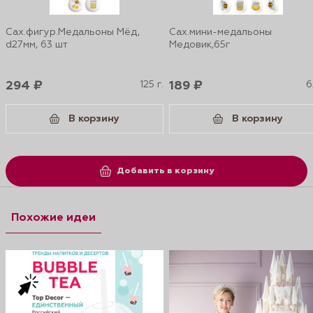
Сах.фигур.Медальоны Мёд,
Сах.мини-медальоны
d27мм, 63 шт
Медовик,65г
294 ₽
125 г.
189 ₽
6
В корзину
В корзину
Добавить в корзину
Похожие идеи