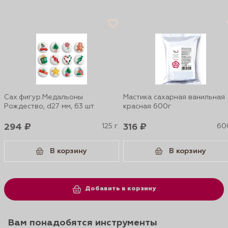
Сах.фигур.Медальоны
Мастика сахарная ванильная
Рождество, d27 мм, 63 шт
красная 600г
294 ₽
125 г.
316 ₽
600
В корзину
В корзину
Добавить в корзину
Вам понадобятся инструменты