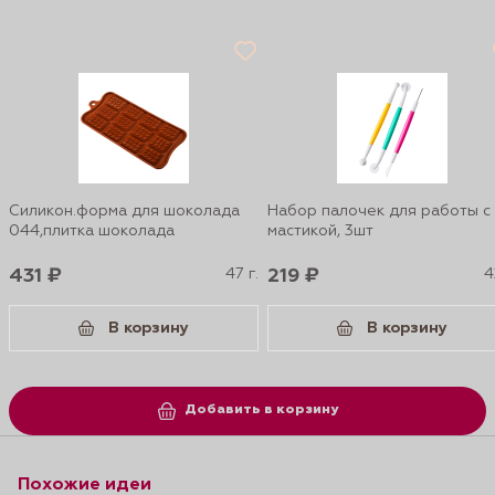
Силикон.форма для шоколада
Набор палочек для работы с
044,плитка шоколада
мастикой, 3шт
431 ₽
47 г.
219 ₽
4
В корзину
В корзину
Добавить в корзину
Похожие идеи