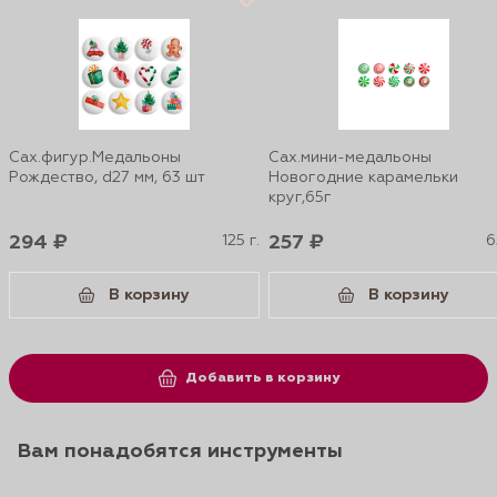
Сах.фигур.Медальоны
Сах.мини-медальоны
Рождество, d27 мм, 63 шт
Новогодние карамельки
круг,65г
294 ₽
125 г.
257 ₽
6
В корзину
В корзину
Добавить в корзину
Вам понадобятся инструменты