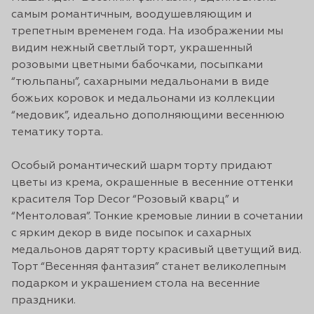
самым романтичным, воодушевляющим и
трепетным временем года. На изображении мы
видим нежный светлый торт, украшенный
розовыми цветными бабочками, посыпками
“тюльпаны”, сахарными медальонами в виде
божьих коровок и медальонами из коллекции
“медовик”, идеально дополняющими весеннюю
тематику торта.
Особый романтический шарм торту придают
цветы из крема, окрашенные в весенние оттенки
красителя Top Decor “Розовый кварц” и
“Ментоловая”. Тонкие кремовые линии в сочетании
с ярким декор в виде посыпок и сахарных
медальонов дарят торту красивый цветущий вид.
Торт “Весенняя фантазия” станет великолепным
подарком и украшением стола на весенние
праздники.