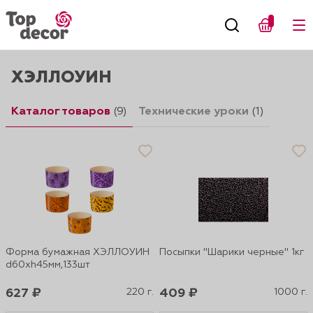
ХЭЛЛОУИН
Каталог товаров
(9)
Технические уроки
(1)
Форма бумажная ХЭЛЛОУИН
Посыпки "Шарики черные" 1кг
d60xh45мм,133шт
627 ₽
220 г.
409 ₽
1000 г.