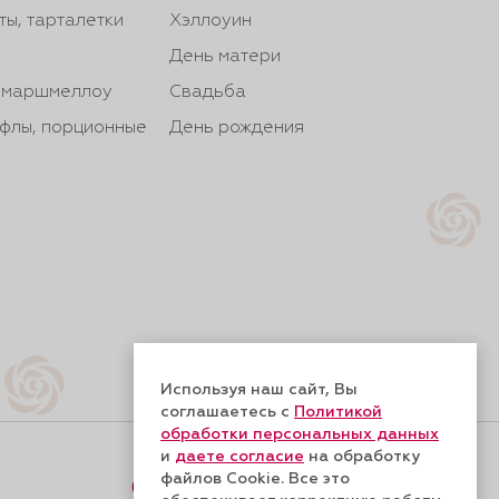
ты, тарталетки
Хэллоуин
День матери
, маршмеллоу
Свадьба
йфлы, порционные
День рождения
Используя наш сайт, Вы
соглашаетесь с
Политикой
обработки персональных данных
и
даете согласие
на обработку
файлов Cookie. Все это
Форма обратной связи