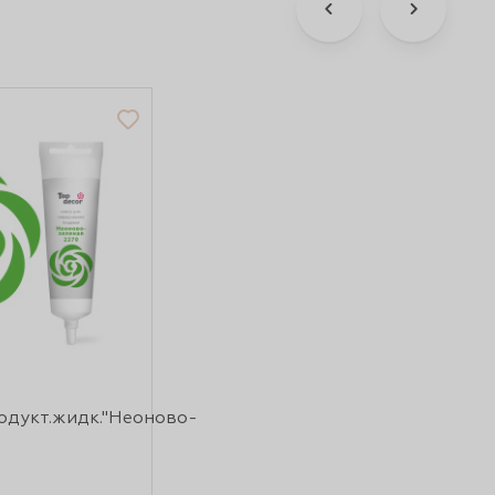
одукт.жидк."Неоново-