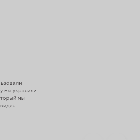
льзовали
ху мы украсили
оторый мы
 видео