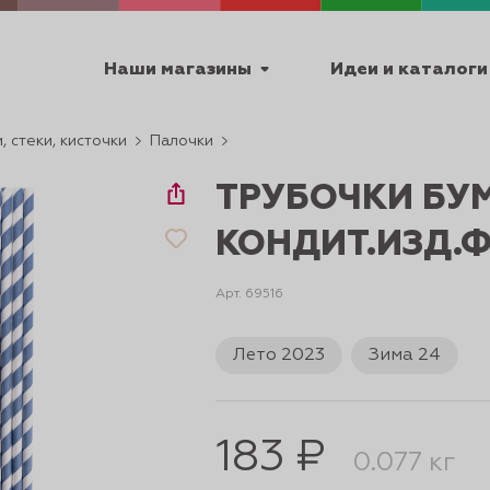
Наши магазины
Идеи и каталоги
, стеки, кисточки
Палочки
емя работы
ТРУБОЧКИ БУ
ПТ с 9:00 до 18:00
КОНДИТ.ИЗД.
Арт. 69516
ТЕХНИЧЕСКИЕ
Лето 2023
Зима 24
Я
УРОКИ
ПАСХА 2
183 ₽
0.077 кг