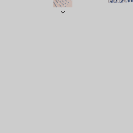
сертов
 и
чки