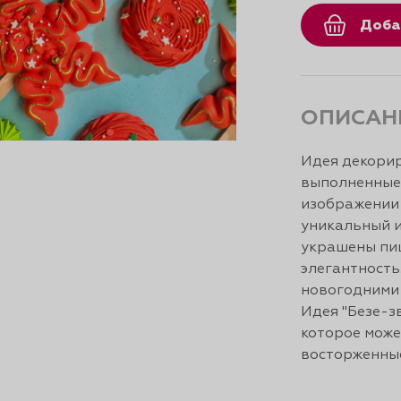
Доба
ОПИСАН
Идея декорир
выполненные 
изображении 
уникальный и
украшены пищ
элегантность
новогодними 
Идея "Безе-з
которое може
восторженные