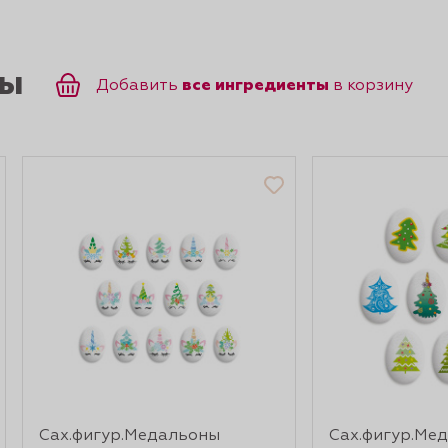
ты
все ингредиенты
Добавить
в корзину
Сах.фигур.Медальоны
Сах.фигур.Ме