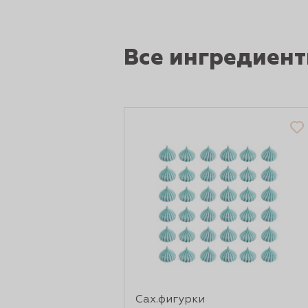
рты и
Все ингредиен
аковки
Сах.фигурки