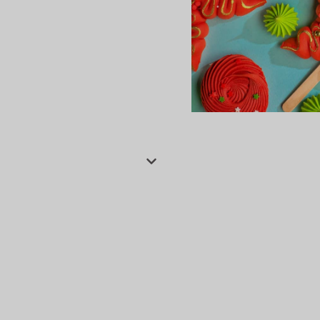
сертов
 и
чки