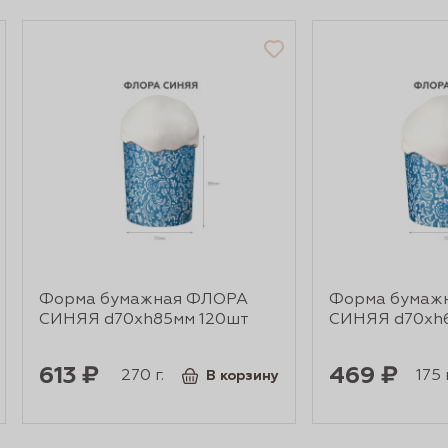
Форма бумажная ФЛОРА
Форма бумаж
СИНЯЯ d70xh85мм 120шт
СИНЯЯ d70xh
613 ₽
469 ₽
270 г.
175 г
В корзину