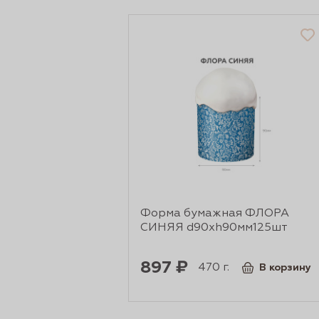
Форма бумажная ФЛОРА
СИНЯЯ d90xh90мм125шт
897 ₽
470 г.
В корзину