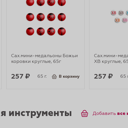
Сах.мини-медальоны Божьи
Сах.мини-мед
коровки круглые, 65г
ХВ круглые, 6
257 ₽
257 ₽
65 г.
65 г
В корзину
ся инструменты
все
Добавить