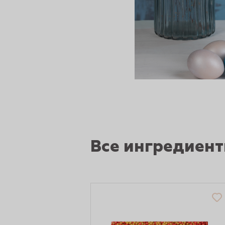
сертов
Все ингредиен
 и
чки