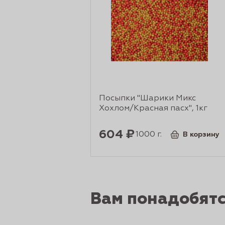
рты и
аковки
Посыпки "Шарики Микс
Хохлом/Красная пасх", 1кг
604 ₽
1000 г.
В корзину
Вам понадобят