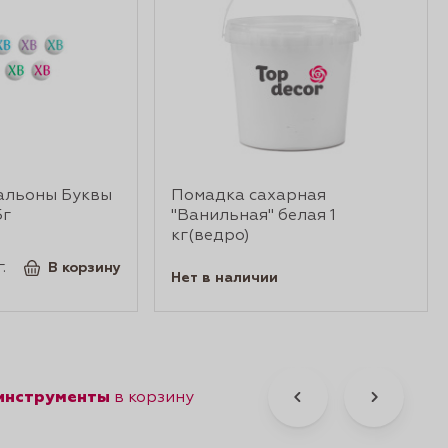
альоны Буквы
Помадка сахарная
5г
"Ванильная" белая 1
кг(ведро)
.
В корзину
Нет в наличии
 инструменты
в корзину