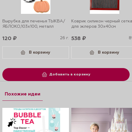
Вырубка для печенья ТЫКВА/
Коврик силикон черный сетк
ЯБЛОКО,103х100, металл
для эклеров 30х40см
120 ₽
26 г.
538 ₽
8
В корзину
В корзину
Добавить в корзину
Похожие идеи