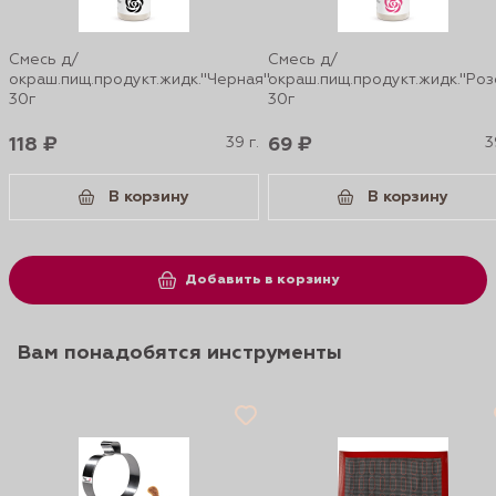
Смесь д/
Смесь д/
окраш.пищ.продукт.жидк."Черная"
окраш.пищ.продукт.жидк."Роз
30г
30г
118 ₽
39 г.
69 ₽
3
В корзину
В корзину
Добавить в корзину
Вам понадобятся инструменты