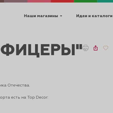
Наши магазины
Идеи и каталоги
емя работы
ОФИЦЕРЫ"
ПТ с 9:00 до 18:00
ТЕХНИЧЕСКИЕ
Я
УРОКИ
ПАСХА 2
ика Отечества.
орта есть на Top Decor: