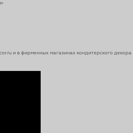
и»
cor.ru и в фирменных магазинах кондитерского декора