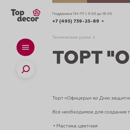
Поддержка ПН-ПТ с 9:00 до 18:00
+7 (495) 739-25-89
Технические уроки
+7 (495) 739-62-70
Каталог
Вр
ТОРТ "
ПН-
+7 (495) 739-25-89
Поиск
ИДЕИ
ДЕКОРИРОВАНИ
Торт «Офицеры» ко Дню защитн
Всё необходимое для создания т
и смеси
• Мастика цветная