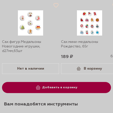
Сах.фигур.Медальоны
Сах.мини-медальоны
Новогодние игрушки,
Рождество, 65г
d27мм,63шт
189 ₽
6
Нет в наличии
В корзину
Добавить в корзину
Вам понадобятся инструменты