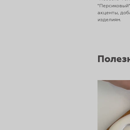
"Персиковый"
акценты, до
изделиям.
Полез