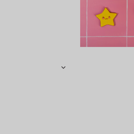
сертов
 и
чки