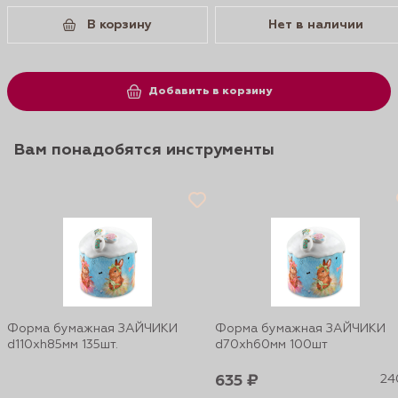
В корзину
Нет в наличии
Добавить в корзину
Вам понадобятся инструменты
Форма бумажная ЗАЙЧИКИ
Форма бумажная ЗАЙЧИКИ
d110xh85мм 135шт.
d70xh60мм 100шт
635 ₽
240