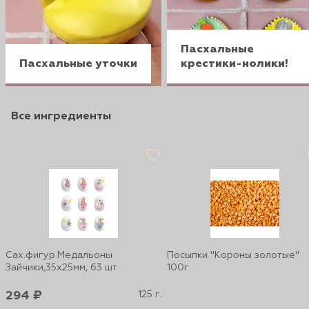
Пасхальные
Пасхальные уточки
крестики-нолики!
Все ингредиенты
Сах.фигур.Медальоны
Посыпки "Короны золотые"
Зайчики,35х25мм, 63 шт
100г
294 ₽
125 г.