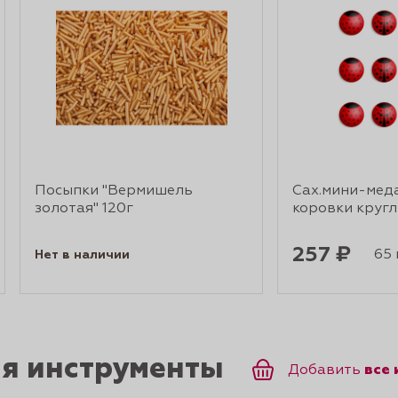
Посыпки "Вермишель
Сах.мини-мед
золотая" 120г
коровки кругл
257 ₽
65 г
Нет в наличии
ся инструменты
все
Добавить