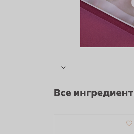
сертов
 и
Все ингредиен
чки