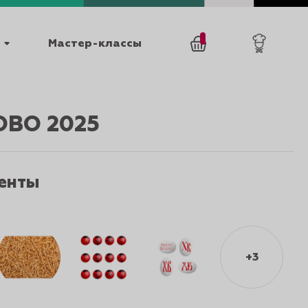
Мастер-классы
/
0
товаров
0
ВО 2025
енты
025
КАТАЛОГИ
+3