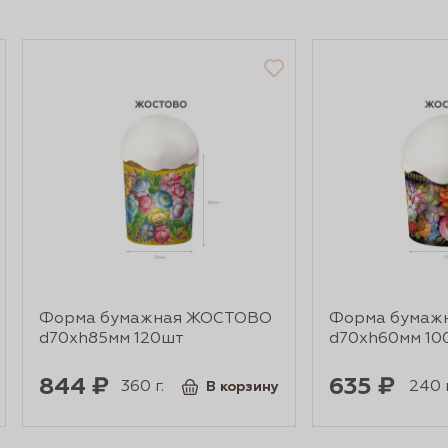
Форма бумажная ЖОСТОВО
Форма бумаж
d70xh85мм 120шт
d70xh60мм 10
844 ₽
635 ₽
360 г.
240 г
В корзину