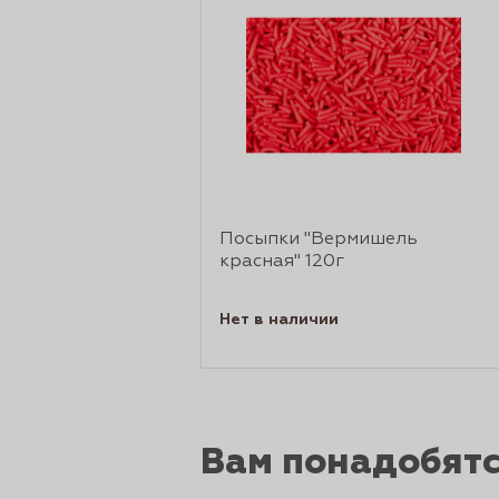
рты и
аковки
Посыпки "Вермишель
красная" 120г
Нет в наличии
Вам понадобят