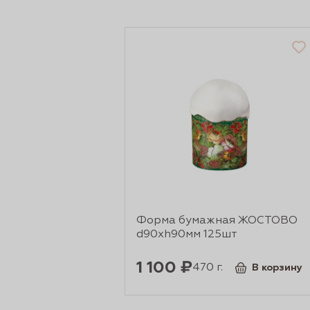
Форма бумажная ЖОСТОВО
d90xh90мм 125шт
1 100 ₽
470 г.
В корзину